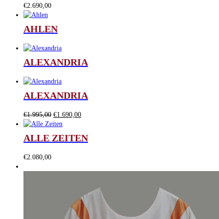
€
2.690,00
AHLEN
ALEXANDRIA
ALEXANDRIA
Ursprünglicher
Aktueller
€
1.995,00
€
1.690,00
Preis
Preis
war:
ist:
ALLE ZEITEN
€1.995,00
€1.690,00.
€
2.080,00