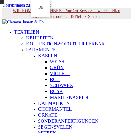
Überspringen zu Hauptinhalt
DE
WIR KOMMEN ZU IHNEN - Vor Ort Service in weiten Teilen
Deutschlands und den BeNeLux-Staaten
TEXTILIEN
NEUHEITEN
KOLLEKTION-SOFORT LIEFERBAR
PARAMENTE
KASELN
WEISS
GRÜN
VIOLETT
ROT
SCHWARZ
ROSA
MARIENKASELN
DALMATIKEN
CHORMÄNTEL
ORNATE
SONDERANFERTIGUNGEN
SEGENSVELEN
MITREN