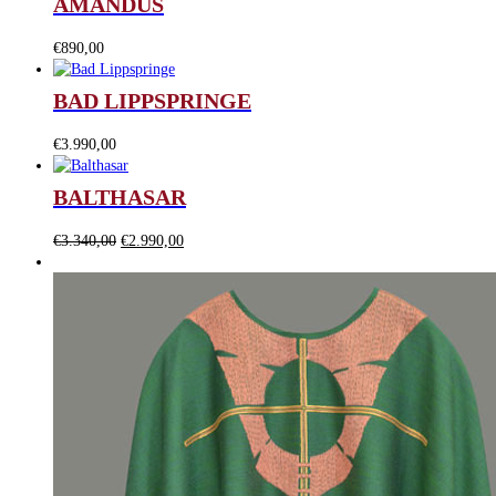
AMANDUS
€1.995,00
€1.690,00.
€
890,00
BAD LIPPSPRINGE
€
3.990,00
BALTHASAR
Ursprünglicher
Aktueller
€
3.340,00
€
2.990,00
Preis
Preis
war:
ist:
€3.340,00
€2.990,00.