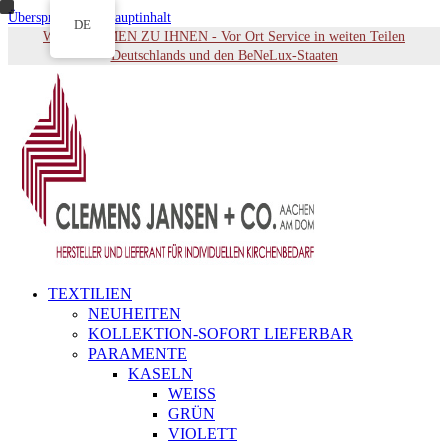
Überspringen zu Hauptinhalt
DE
WIR KOMMEN ZU IHNEN - Vor Ort Service in weiten Teilen
Deutschlands und den BeNeLux-Staaten
TEXTILIEN
NEUHEITEN
KOLLEKTION-SOFORT LIEFERBAR
PARAMENTE
KASELN
WEISS
GRÜN
VIOLETT