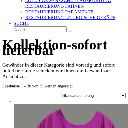
LOTUS-GEWEBESCHUTZAUSRÜSTUNG
RESTAURIERUNG FAHNEN
RESTAURIERUNG PARAMENTE
RESTAURIERUNG LITURGISCHE GERÄTE
SUCHE
Suche
Senden
Kollektion-sofort
lieferbar
Gewänder in dieser Kategorie sind vorrätig und sofort
lieferbar. Gerne schicken wir Ihnen ein Gewand zur
Ansicht zu.
Ergebnisse 1 – 30 von 39 werden angezeigt