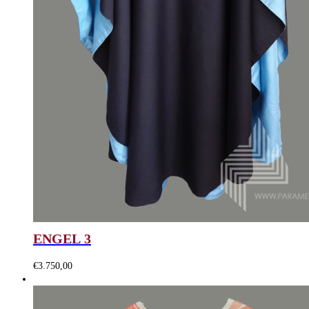
ENGEL 3
€
3.750,00