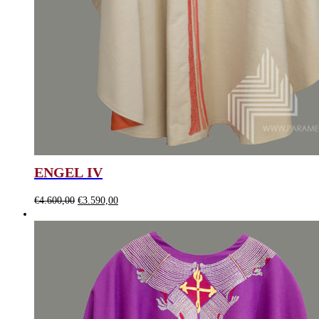
ENGEL IV
Ursprünglicher
Aktueller
€
4.600,00
€
3.590,00
Preis
Preis
war:
ist:
€4.600,00
€3.590,00.