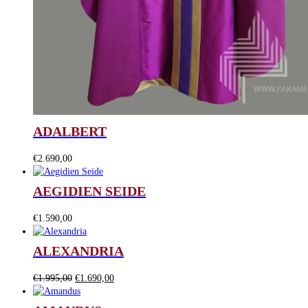
ADALBERT
€
2.690,00
AEGIDIEN SEIDE
€
1.590,00
ALEXANDRIA
Ursprünglicher
Aktueller
€
1.995,00
€
1.690,00
Preis
Preis
war:
ist: