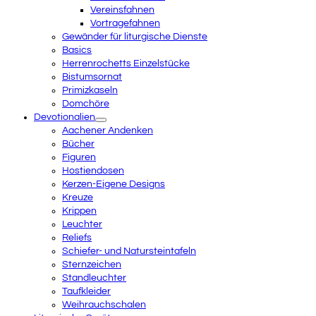
Vereinsfahnen
Vortragefahnen
Gewänder für liturgische Dienste
Basics
Herrenrochetts Einzelstücke
Bistumsornat
Primizkaseln
Domchöre
Devotionalien
Aachener Andenken
Bücher
Figuren
Hostiendosen
Kerzen-Eigene Designs
Kreuze
Krippen
Leuchter
Reliefs
Schiefer- und Natursteintafeln
Sternzeichen
Standleuchter
Taufkleider
Weihrauchschalen