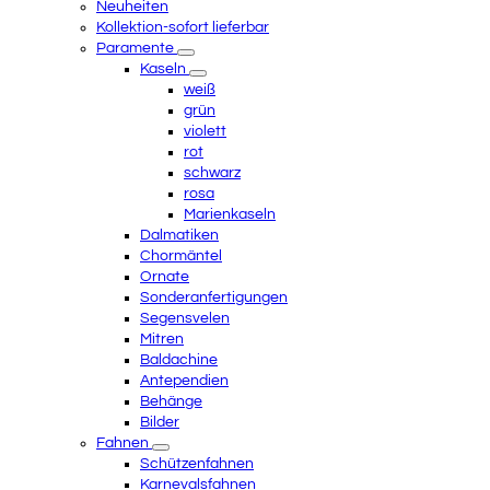
Neuheiten
Kollektion-sofort lieferbar
Paramente
Kaseln
weiß
grün
violett
rot
schwarz
rosa
Marienkaseln
Dalmatiken
Chormäntel
Ornate
Sonderanfertigungen
Segensvelen
Mitren
Baldachine
Antependien
Behänge
Bilder
Fahnen
Schützenfahnen
Karnevalsfahnen