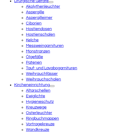
Liturgische Geräte
Akolythenleuchter
Aspergille
Aspergilleimer
Ciborien
Hostiendosen
Hostienschalen
Kelche
Messweingarnituren
Monstranzen
Ölgefäße
Patenen
Tauf- und Lavabogarnituren
Weihrauchfässer
Weihrauchschalen
Kircheneinrichtung
Altarschellen
Ewiglichte
Hygieneschutz
Kreuzwege
Osterleuchter
Ringbuchmappen
Vortragekreuze
Wandkreuze