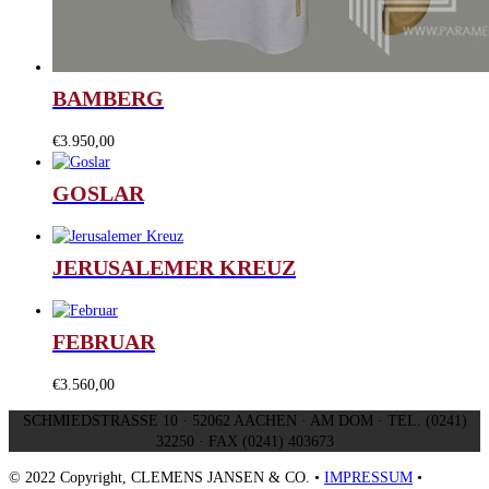
BAMBERG
€
3.950,00
GOSLAR
JERUSALEMER KREUZ
FEBRUAR
€
3.560,00
SCHMIEDSTRASSE 10 · 52062 AACHEN · AM DOM · TEL. (0241)
32250 · FAX (0241) 403673
© 2022 Copyright, CLEMENS JANSEN & CO. •
IMPRESSUM
•