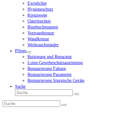
Ewiglichte
Hygieneschutz
Kreuzwege
Osterleuchter
Ringbuchmappen
Vortragekreuze
Wandkreuze
Weihrauchständer
Pflege
Reinigung und Reparatur
Lotus-Gewebeschutzausrüstung
Restaurierung Fahnen
Restaurierung Paramente
Restaurierung liturgische Geräte
Suche
Suche
Senden
Suche
Senden