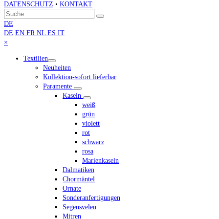
DATENSCHUTZ
•
KONTAKT
An
Suche
Senden
den
DE
Anfang
DE
EN
FR
NL
ES
IT
scrollen
Close
×
mobile
Textilien
menu
Neuheiten
Kollektion-sofort lieferbar
Paramente
Kaseln
weiß
grün
violett
rot
schwarz
rosa
Marienkaseln
Dalmatiken
Chormäntel
Ornate
Sonderanfertigungen
Segensvelen
Mitren