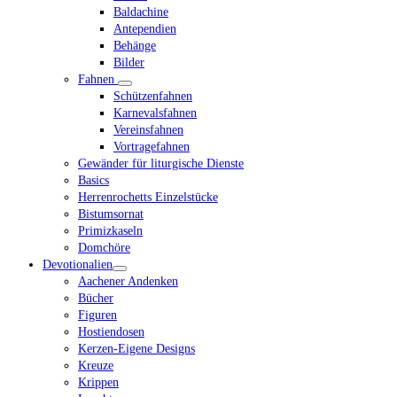
Baldachine
Antependien
Behänge
Bilder
Fahnen
Schützenfahnen
Karnevalsfahnen
Vereinsfahnen
Vortragefahnen
Gewänder für liturgische Dienste
Basics
Herrenrochetts Einzelstücke
Bistumsornat
Primizkaseln
Domchöre
Devotionalien
Aachener Andenken
Bücher
Figuren
Hostiendosen
Kerzen-Eigene Designs
Kreuze
Krippen