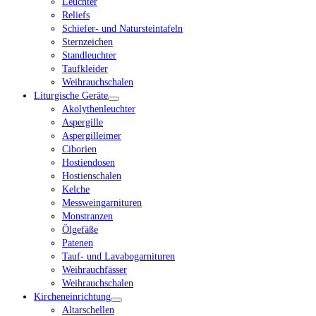
Leuchter
Reliefs
Schiefer- und Natursteintafeln
Sternzeichen
Standleuchter
Taufkleider
Weihrauchschalen
Liturgische Geräte
Akolythenleuchter
Aspergille
Aspergilleimer
Ciborien
Hostiendosen
Hostienschalen
Kelche
Messweingarnituren
Monstranzen
Ölgefäße
Patenen
Tauf- und Lavabogarnituren
Weihrauchfässer
Weihrauchschalen
Kircheneinrichtung
Altarschellen