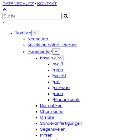
DATENSCHUTZ
•
KONTAKT
An
Suche
den
Senden
Anfang
Close
×
scrollen
mobile
Textilien
menu
Neuheiten
Kollektion-sofort lieferbar
Paramente
Kaseln
weiß
grün
violett
rot
schwarz
rosa
Marienkaseln
Dalmatiken
Chormäntel
Ornate
Sonderanfertigungen
Segensvelen
Mitren