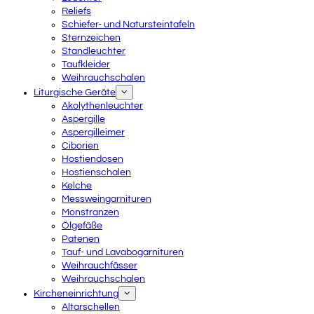
Reliefs
Schiefer- und Natursteintafeln
Sternzeichen
Standleuchter
Taufkleider
Weihrauchschalen
Liturgische Geräte
Akolythenleuchter
Aspergille
Aspergilleimer
Ciborien
Hostiendosen
Hostienschalen
Kelche
Messweingarnituren
Monstranzen
Ölgefäße
Patenen
Tauf- und Lavabogarnituren
Weihrauchfässer
Weihrauchschalen
Kircheneinrichtung
Altarschellen