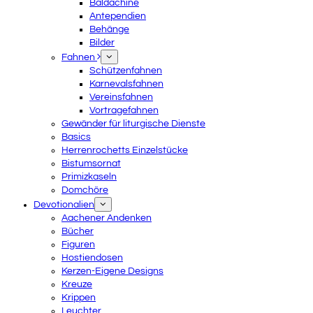
Baldachine
Antependien
Behänge
Bilder
Fahnen
Schützenfahnen
Karnevalsfahnen
Vereinsfahnen
Vortragefahnen
Gewänder für liturgische Dienste
Basics
Herrenrochetts Einzelstücke
Bistumsornat
Primizkaseln
Domchöre
Devotionalien
Aachener Andenken
Bücher
Figuren
Hostiendosen
Kerzen-Eigene Designs
Kreuze
Krippen
Leuchter