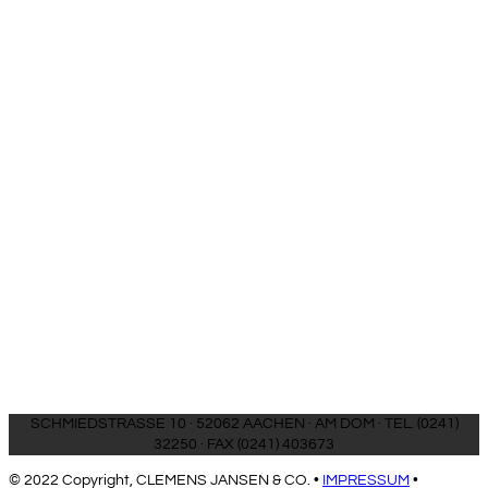
SCHMIEDSTRASSE 10 · 52062 AACHEN · AM DOM · TEL. (0241)
32250 · FAX (0241) 403673
© 2022 Copyright, CLEMENS JANSEN & CO. •
IMPRESSUM
•