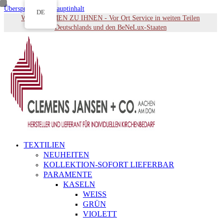
Überspringen zu Hauptinhalt
DE
WIR KOMMEN ZU IHNEN - Vor Ort Service in weiten Teilen
Deutschlands und den BeNeLux-Staaten
TEXTILIEN
NEUHEITEN
KOLLEKTION-SOFORT LIEFERBAR
PARAMENTE
KASELN
WEISS
GRÜN
VIOLETT