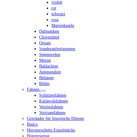
violett
rot
schwarz
rosa
Marienkaseln
Dalmatiken
Chormäntel
Ornate
Sonderanfertigungen
Segensvelen
Mitren
Baldachine
Antependien
Behänge
Bilder
Fahnen
Schützenfahnen
Karnevalsfahnen
Vereinsfahnen
Vortragefahnen
Gewänder für liturgische Dienste
Basics
Herrenrochetts Einzelstücke
Bistumsornat