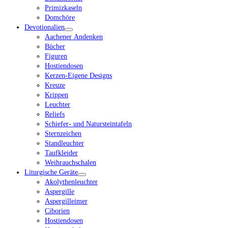
Primizkaseln
Domchöre
Devotionalien
Aachener Andenken
Bücher
Figuren
Hostiendosen
Kerzen-Eigene Designs
Kreuze
Krippen
Leuchter
Reliefs
Schiefer- und Natursteintafeln
Sternzeichen
Standleuchter
Taufkleider
Weihrauchschalen
Liturgische Geräte
Akolythenleuchter
Aspergille
Aspergilleimer
Ciborien
Hostiendosen