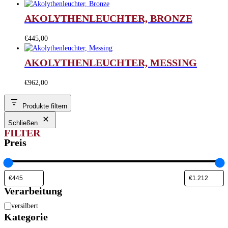
AKOLYTHENLEUCHTER, BRONZE
€
445,00
AKOLYTHENLEUCHTER, MESSING
€
962,00
Produkte filtern
Schließen
FILTER
Preis
Verarbeitung
Verarbeitung
versilbert
Kategorie