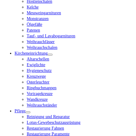
Hostienschalen
Kelche
Messweingarnituren
Monstranzen
Ölgefäße
Patenen
Tauf- und Lavabogarnituren
Weihrauchfässer
Weihrauchschalen
Kircheneinrichtung
Altarschellen
Ewiglichte
Hygieneschutz
Kreuzwege
Osterleuchter
Ringbuchmappen
Vortragekreuze
Wandkreuze
Weihrauchständer
Pflege
Reinigung und Reparatur
Lotus-Gewebeschutzausrüstung
Restaurierung Fahnen
Restaurierung Paramente