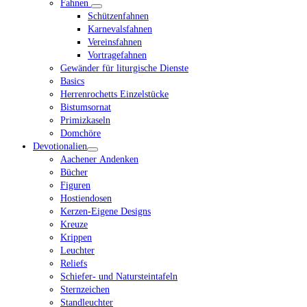
Fahnen
Schützenfahnen
Karnevalsfahnen
Vereinsfahnen
Vortragefahnen
Gewänder für liturgische Dienste
Basics
Herrenrochetts Einzelstücke
Bistumsornat
Primizkaseln
Domchöre
Devotionalien
Aachener Andenken
Bücher
Figuren
Hostiendosen
Kerzen-Eigene Designs
Kreuze
Krippen
Leuchter
Reliefs
Schiefer- und Natursteintafeln
Sternzeichen
Standleuchter