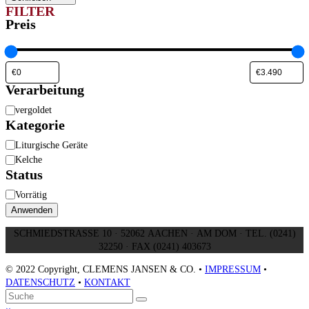
FILTER
Preis
Verarbeitung
Verarbeitung
vergoldet
Kategorie
Kategorie
Liturgische Geräte
Kelche
Status
Verfügbarkeit
Vorrätig
Anwenden
SCHMIEDSTRASSE 10 · 52062 AACHEN · AM DOM · TEL. (0241)
32250 · FAX (0241) 403673
© 2022 Copyright, CLEMENS JANSEN & CO. •
IMPRESSUM
•
DATENSCHUTZ
•
KONTAKT
An
Suche
Senden
den