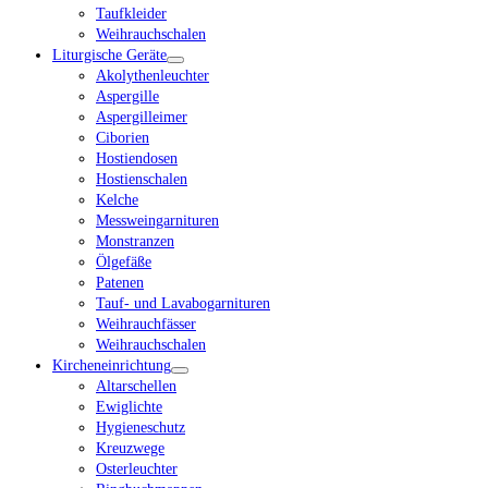
Taufkleider
Weihrauchschalen
Liturgische Geräte
Akolythenleuchter
Aspergille
Aspergilleimer
Ciborien
Hostiendosen
Hostienschalen
Kelche
Messweingarnituren
Monstranzen
Ölgefäße
Patenen
Tauf- und Lavabogarnituren
Weihrauchfässer
Weihrauchschalen
Kircheneinrichtung
Altarschellen
Ewiglichte
Hygieneschutz
Kreuzwege
Osterleuchter