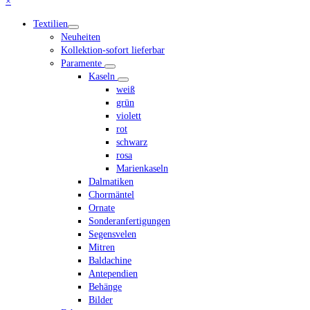
Close
×
Anfang
mobile
Textilien
scrollen
menu
Neuheiten
Kollektion-sofort lieferbar
Paramente
Kaseln
weiß
grün
violett
rot
schwarz
rosa
Marienkaseln
Dalmatiken
Chormäntel
Ornate
Sonderanfertigungen
Segensvelen
Mitren
Baldachine
Antependien
Behänge
Bilder