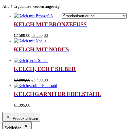
Alle 4 Ergebnisse werden angezeigt
KELCH MIT BRONZEFUSS
Ursprünglicher
Aktueller
€
2.500,00
€
2.250,00
Preis
Preis
war:
ist:
KELCH MIT NODUS
€2.500,00
€2.250,00.
KELCH, ECHT SILBER
Ursprünglicher
Aktueller
€
3.900,00
€
3.490,00
Preis
Preis
war:
ist:
KELCHGARNITUR EDELSTAHL
€3.900,00
€3.490,00.
€
1.395,00
Produkte filtern
Schließen