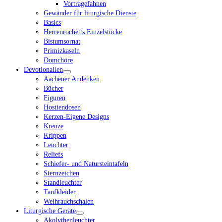
Vortragefahnen
Gewänder für liturgische Dienste
Basics
Herrenrochetts Einzelstücke
Bistumsornat
Primizkaseln
Domchöre
Devotionalien
Aachener Andenken
Bücher
Figuren
Hostiendosen
Kerzen-Eigene Designs
Kreuze
Krippen
Leuchter
Reliefs
Schiefer- und Natursteintafeln
Sternzeichen
Standleuchter
Taufkleider
Weihrauchschalen
Liturgische Geräte
Akolythenleuchter