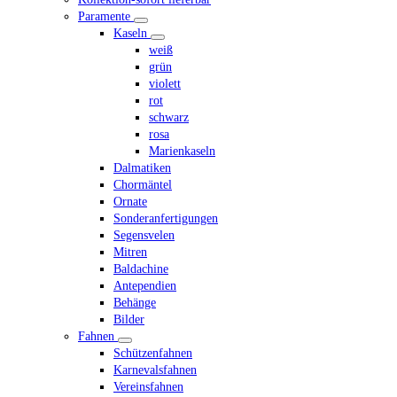
Paramente
Kaseln
weiß
grün
violett
rot
schwarz
rosa
Marienkaseln
Dalmatiken
Chormäntel
Ornate
Sonderanfertigungen
Segensvelen
Mitren
Baldachine
Antependien
Behänge
Bilder
Fahnen
Schützenfahnen
Karnevalsfahnen
Vereinsfahnen