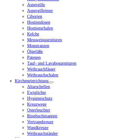
Aspergille
Aspergilleimer
Ciborien
Hostiendosen
Hostienschalen
Kelche
Messweingarnituren
Monstranzen
Ölgefäße
Patenen
Tauf- und Lavabogarnituren
Weihrauchfässer
Weihrauchschalen
Kircheneinrichtung
Altarschellen
Ewiglichte
Hygieneschutz
Kreuzwege
Osterleuchter
Ringbuchmappen
Vortragekreuze
Wandkreuze
Weihrauchständer