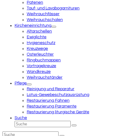
Patenen
Tauf- und Lavabogarnituren
Weihrauchfässer
Weihrauchschalen
Kircheneinrichtung
Altarschellen
Ewiglichte
Hygieneschutz
Kreuzwege
Osterleuchter
Ringbuchmappen
Vortragekreuze
Wandkreuze
Weihrauchständer
Pflege
Reinigung und Reparatur
Lotus-Gewebeschutzausrüstung
Restaurierung Fahnen
Restaurierung Paramente
Restaurierung liturgische Geräte
Suche
Suche
Senden
Suche