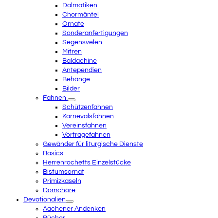
Dalmatiken
Chormäntel
Ornate
Sonderanfertigungen
Segensvelen
Mitren
Baldachine
Antependien
Behänge
Bilder
Fahnen
Schützenfahnen
Karnevalsfahnen
Vereinsfahnen
Vortragefahnen
Gewänder für liturgische Dienste
Basics
Herrenrochetts Einzelstücke
Bistumsornat
Primizkaseln
Domchöre
Devotionalien
Aachener Andenken
Bücher