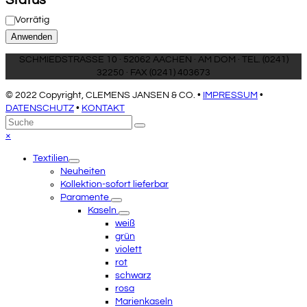
Status
Verfügbarkeit
Vorrätig
Anwenden
SCHMIEDSTRASSE 10 · 52062 AACHEN · AM DOM · TEL. (0241)
32250 · FAX (0241) 403673
© 2022 Copyright, CLEMENS JANSEN & CO. •
IMPRESSUM
•
DATENSCHUTZ
•
KONTAKT
An
Suche
Senden
den
Close
×
Anfang
mobile
Textilien
scrollen
menu
Neuheiten
Kollektion-sofort lieferbar
Paramente
Kaseln
weiß
grün
violett
rot
schwarz
rosa
Marienkaseln