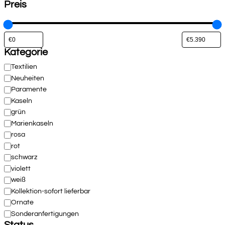
Preis
Kategorie
Kategorie
Textilien
Neuheiten
Paramente
Kaseln
grün
Marienkaseln
rosa
rot
schwarz
violett
weiß
Kollektion-sofort lieferbar
Ornate
Sonderanfertigungen