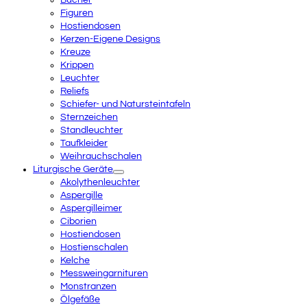
Figuren
Hostiendosen
Kerzen-Eigene Designs
Kreuze
Krippen
Leuchter
Reliefs
Schiefer- und Natursteintafeln
Sternzeichen
Standleuchter
Taufkleider
Weihrauchschalen
Liturgische Geräte
Akolythenleuchter
Aspergille
Aspergilleimer
Ciborien
Hostiendosen
Hostienschalen
Kelche
Messweingarnituren
Monstranzen
Ölgefäße