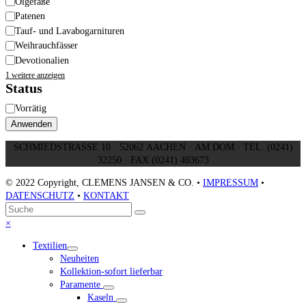
Ölgefäße
Patenen
Tauf- und Lavabogarnituren
Weihrauchfässer
Devotionalien
1 weitere anzeigen
Status
Status
Vorrätig
Anwenden
SCHMIEDSTRASSE 10 · 52062 AACHEN · AM DOM · TEL. (0241)
32250 · FAX (0241) 403673
© 2022 Copyright, CLEMENS JANSEN & CO. •
IMPRESSUM
•
DATENSCHUTZ
•
KONTAKT
An
Suche
Senden
den
Close
×
Anfang
mobile
Textilien
scrollen
menu
Neuheiten
Kollektion-sofort lieferbar
Paramente
Kaseln