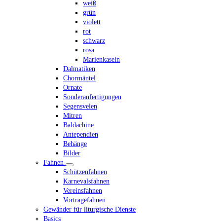
weiß
grün
violett
rot
schwarz
rosa
Marienkaseln
Dalmatiken
Chormäntel
Ornate
Sonderanfertigungen
Segensvelen
Mitren
Baldachine
Antependien
Behänge
Bilder
Fahnen
Schützenfahnen
Karnevalsfahnen
Vereinsfahnen
Vortragefahnen
Gewänder für liturgische Dienste
Basics