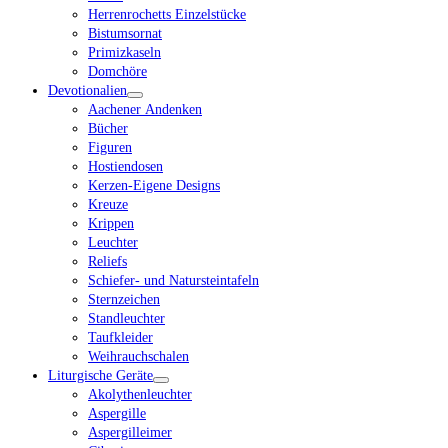
Herrenrochetts Einzelstücke
Bistumsornat
Primizkaseln
Domchöre
Devotionalien
Aachener Andenken
Bücher
Figuren
Hostiendosen
Kerzen-Eigene Designs
Kreuze
Krippen
Leuchter
Reliefs
Schiefer- und Natursteintafeln
Sternzeichen
Standleuchter
Taufkleider
Weihrauchschalen
Liturgische Geräte
Akolythenleuchter
Aspergille
Aspergilleimer