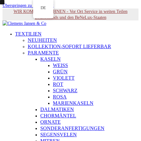
Überspringen zu Hauptinhalt
DE
WIR KOMMEN ZU IHNEN - Vor Ort Service in weiten Teilen
Deutschlands und den BeNeLux-Staaten
TEXTILIEN
NEUHEITEN
KOLLEKTION-SOFORT LIEFERBAR
PARAMENTE
KASELN
WEISS
GRÜN
VIOLETT
ROT
SCHWARZ
ROSA
MARIENKASELN
DALMATIKEN
CHORMÄNTEL
ORNATE
SONDERANFERTIGUNGEN
SEGENSVELEN
MITREN