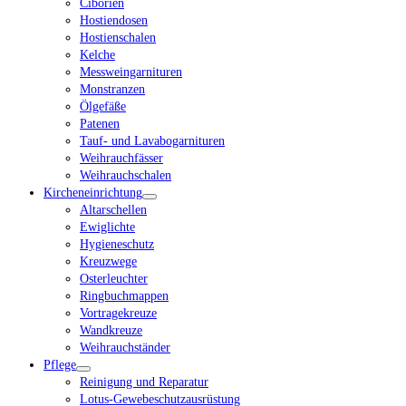
Ciborien
Hostiendosen
Hostienschalen
Kelche
Messweingarnituren
Monstranzen
Ölgefäße
Patenen
Tauf- und Lavabogarnituren
Weihrauchfässer
Weihrauchschalen
Kircheneinrichtung
Altarschellen
Ewiglichte
Hygieneschutz
Kreuzwege
Osterleuchter
Ringbuchmappen
Vortragekreuze
Wandkreuze
Weihrauchständer
Pflege
Reinigung und Reparatur
Lotus-Gewebeschutzausrüstung