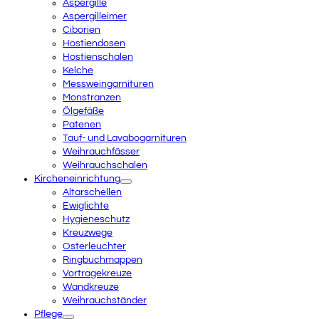
Aspergille
Aspergilleimer
Ciborien
Hostiendosen
Hostienschalen
Kelche
Messweingarnituren
Monstranzen
Ölgefäße
Patenen
Tauf- und Lavabogarnituren
Weihrauchfässer
Weihrauchschalen
Kircheneinrichtung
Altarschellen
Ewiglichte
Hygieneschutz
Kreuzwege
Osterleuchter
Ringbuchmappen
Vortragekreuze
Wandkreuze
Weihrauchständer
Pflege