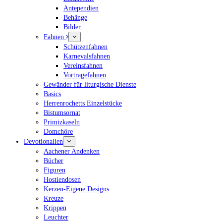
Antependien
Behänge
Bilder
Fahnen
Schützenfahnen
Karnevalsfahnen
Vereinsfahnen
Vortragefahnen
Gewänder für liturgische Dienste
Basics
Herrenrochetts Einzelstücke
Bistumsornat
Primizkaseln
Domchöre
Devotionalien
Aachener Andenken
Bücher
Figuren
Hostiendosen
Kerzen-Eigene Designs
Kreuze
Krippen
Leuchter