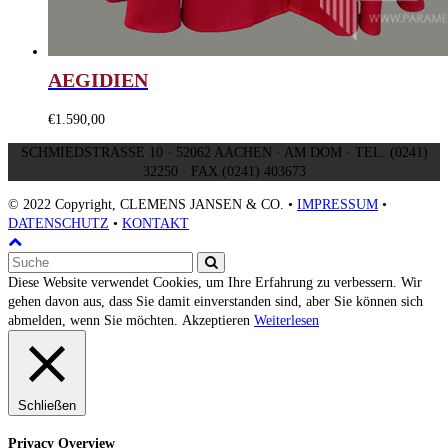
AEGIDIEN
€
1.590,00
SCHMIEDSTRASSE 10 · 52062 AACHEN · AM DOM · TEL. (0241)
32250 · FAX (0241) 403673
© 2022 Copyright, CLEMENS JANSEN & CO. •
IMPRESSUM
•
DATENSCHUTZ
•
KONTAKT
An
Suche
den
Senden
Anfang
Diese Website verwendet Cookies, um Ihre Erfahrung zu verbessern. Wir
scrollen
gehen davon aus, dass Sie damit einverstanden sind, aber Sie können sich
abmelden, wenn Sie möchten.
Akzeptieren
Weiterlesen
Schließen
Privacy Overview