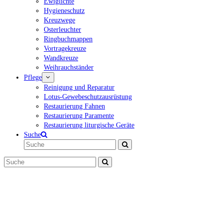
Ewiglichte
Hygieneschutz
Kreuzwege
Osterleuchter
Ringbuchmappen
Vortragekreuze
Wandkreuze
Weihrauchständer
Pflege
Reinigung und Reparatur
Lotus-Gewebeschutzausrüstung
Restaurierung Fahnen
Restaurierung Paramente
Restaurierung liturgische Geräte
Suche
Suche
Senden
Suche
Senden