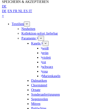
SPEICHERN & AKZEPTIEREN
DE
DE
EN
FR
NL
ES
IT
Close
×
mobile
Textilien
menu
Neuheiten
Kollektion-sofort lieferbar
Paramente
Kaseln
weiß
grün
violett
rot
schwarz
rosa
Marienkaseln
Dalmatiken
Chormäntel
Ornate
Sonderanfertigungen
Segensvelen
Mitren
Baldachine