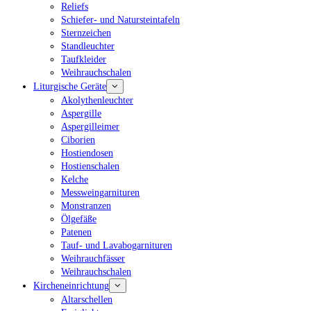
Reliefs
Schiefer- und Natursteintafeln
Sternzeichen
Standleuchter
Taufkleider
Weihrauchschalen
Liturgische Geräte
Akolythenleuchter
Aspergille
Aspergilleimer
Ciborien
Hostiendosen
Hostienschalen
Kelche
Messweingarnituren
Monstranzen
Ölgefäße
Patenen
Tauf- und Lavabogarnituren
Weihrauchfässer
Weihrauchschalen
Kircheneinrichtung
Altarschellen