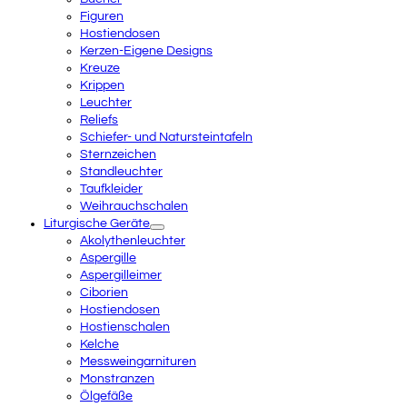
Figuren
Hostiendosen
Kerzen-Eigene Designs
Kreuze
Krippen
Leuchter
Reliefs
Schiefer- und Natursteintafeln
Sternzeichen
Standleuchter
Taufkleider
Weihrauchschalen
Liturgische Geräte
Akolythenleuchter
Aspergille
Aspergilleimer
Ciborien
Hostiendosen
Hostienschalen
Kelche
Messweingarnituren
Monstranzen
Ölgefäße