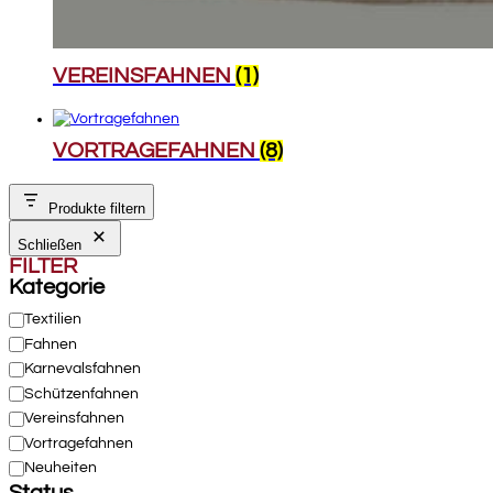
VEREINSFAHNEN
(1)
VORTRAGEFAHNEN
(8)
Produkte filtern
Schließen
FILTER
Kategorie
Kategorie
Textilien
Fahnen
Karnevalsfahnen
Schützenfahnen
Vereinsfahnen
Vortragefahnen
Neuheiten
Status