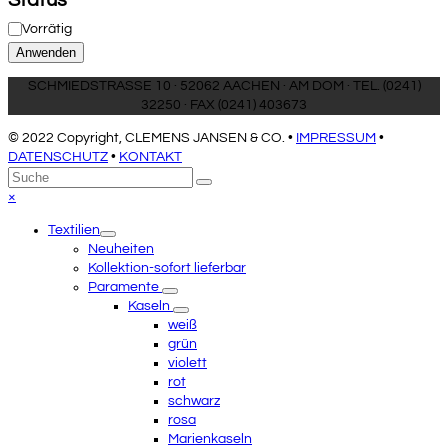
Status
Vorrätig
Anwenden
SCHMIEDSTRASSE 10 · 52062 AACHEN · AM DOM · TEL. (0241)
32250 · FAX (0241) 403673
© 2022 Copyright, CLEMENS JANSEN & CO. •
IMPRESSUM
•
DATENSCHUTZ
•
KONTAKT
An
Suche
Senden
den
Close
×
Anfang
mobile
Textilien
scrollen
menu
Neuheiten
Kollektion-sofort lieferbar
Paramente
Kaseln
weiß
grün
violett
rot
schwarz
rosa
Marienkaseln