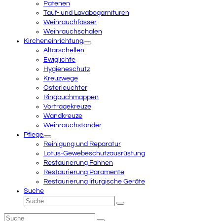
Patenen
Tauf- und Lavabogarnituren
Weihrauchfässer
Weihrauchschalen
Kircheneinrichtung
Altarschellen
Ewiglichte
Hygieneschutz
Kreuzwege
Osterleuchter
Ringbuchmappen
Vortragekreuze
Wandkreuze
Weihrauchständer
Pflege
Reinigung und Reparatur
Lotus-Gewebeschutzausrüstung
Restaurierung Fahnen
Restaurierung Paramente
Restaurierung liturgische Geräte
Suche
Suche
Senden
Suche