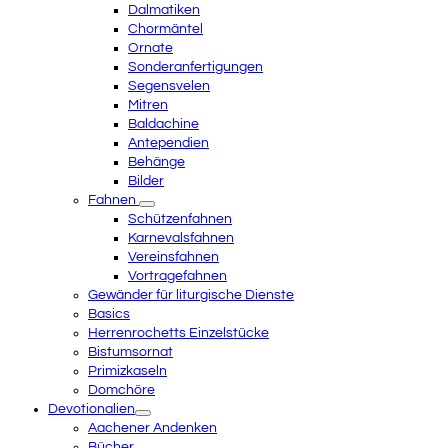
Dalmatiken
Chormäntel
Ornate
Sonderanfertigungen
Segensvelen
Mitren
Baldachine
Antependien
Behänge
Bilder
Fahnen
Schützenfahnen
Karnevalsfahnen
Vereinsfahnen
Vortragefahnen
Gewänder für liturgische Dienste
Basics
Herrenrochetts Einzelstücke
Bistumsornat
Primizkaseln
Domchöre
Devotionalien
Aachener Andenken
Bücher