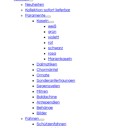
menu
Neuheiten
Kollektion-sofort lieferbar
Paramente
Kaseln
weiß
grün
violett
rot
schwarz
rosa
Marienkaseln
Dalmatiken
Chormäntel
Ornate
Sonderanfertigungen
Segensvelen
Mitren
Baldachine
Antependien
Behänge
Bilder
Fahnen
Schützenfahnen