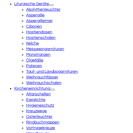
Liturgische Geräte
Akolythenleuchter
Aspergille
Aspergilleimer
Ciborien
Hostiendosen
Hostienschalen
Kelche
Messweingarnituren
Monstranzen
Ölgefäße
Patenen
Tauf- und Lavabogarnituren
Weihrauchfässer
Weihrauchschalen
Kircheneinrichtung
Altarschellen
Ewiglichte
Hygieneschutz
Kreuzwege
Osterleuchter
Ringbuchmappen
Vortragekreuze