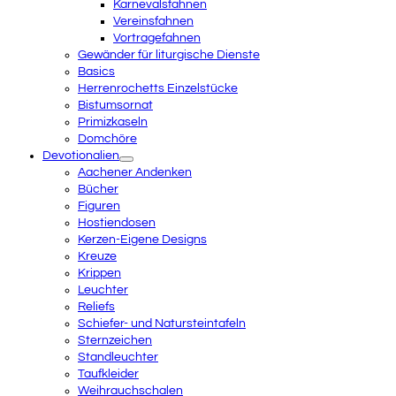
Karnevalsfahnen
Vereinsfahnen
Vortragefahnen
Gewänder für liturgische Dienste
Basics
Herrenrochetts Einzelstücke
Bistumsornat
Primizkaseln
Domchöre
Devotionalien
Aachener Andenken
Bücher
Figuren
Hostiendosen
Kerzen-Eigene Designs
Kreuze
Krippen
Leuchter
Reliefs
Schiefer- und Natursteintafeln
Sternzeichen
Standleuchter
Taufkleider
Weihrauchschalen