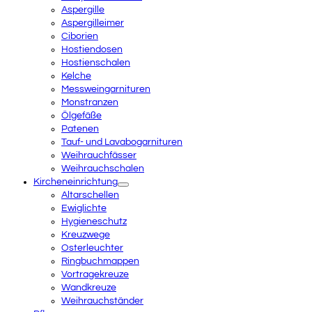
Aspergille
Aspergilleimer
Ciborien
Hostiendosen
Hostienschalen
Kelche
Messweingarnituren
Monstranzen
Ölgefäße
Patenen
Tauf- und Lavabogarnituren
Weihrauchfässer
Weihrauchschalen
Kircheneinrichtung
Altarschellen
Ewiglichte
Hygieneschutz
Kreuzwege
Osterleuchter
Ringbuchmappen
Vortragekreuze
Wandkreuze
Weihrauchständer