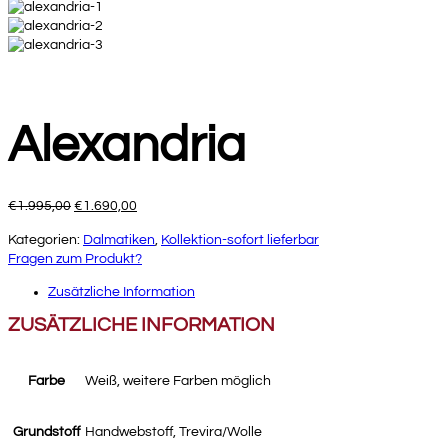
Alexandria
Ursprünglicher
Aktueller
€
1.995,00
€
1.690,00
Preis
Preis
Kategorien:
Dalmatiken
,
Kollektion-sofort lieferbar
war:
ist:
Fragen zum Produkt?
€1.995,00
€1.690,00.
Zusätzliche Information
ZUSÄTZLICHE INFORMATION
Farbe
Weiß, weitere Farben möglich
Grundstoff
Handwebstoff, Trevira/Wolle