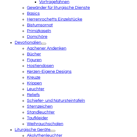
Vortragefahnen
Gewänder für liturgische Dienste
Basics
Herrenrochetts Einzelstücke
Bistumsornat
Primizkaseln
Domchöre
Devotionalien
Aachener Andenken
Bücher
Figuren
Hostiendosen
Kerzen-Eigene Designs
Kreuze
Krippen
Leuchter
Reliefs
Schiefer- und Natursteintafeln
Sternzeichen
Standleuchter
Taufkleider
Weihrauchschalen
Liturgische Geräte
Akolythenleuchter