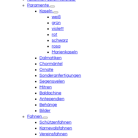
Paramente
Kaseln
weiß
grün
violett
rot
schwarz
rosa
Marienkaseln
Dalmatiken
Chormäntel
Ornate
Sonderanfertigungen
Segensvelen
Mitren
Baldachine
Antependien
Behänge
Bilder
Fahnen
Schützenfahnen
Karnevalsfahnen
Vereinsfahnen