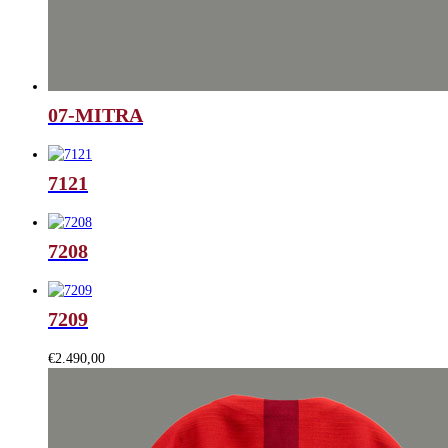
07-MITRA
7121
7208
7209
€
2.490,00