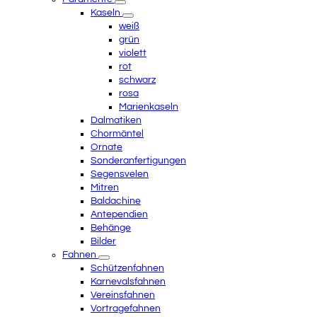
Kaseln
weiß
grün
violett
rot
schwarz
rosa
Marienkaseln
Dalmatiken
Chormäntel
Ornate
Sonderanfertigungen
Segensvelen
Mitren
Baldachine
Antependien
Behänge
Bilder
Fahnen
Schützenfahnen
Karnevalsfahnen
Vereinsfahnen
Vortragefahnen