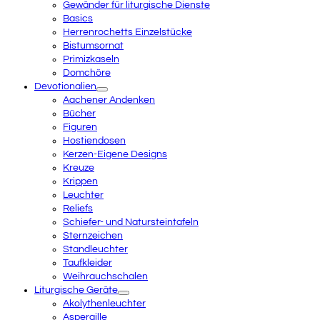
Gewänder für liturgische Dienste
Basics
Herrenrochetts Einzelstücke
Bistumsornat
Primizkaseln
Domchöre
Devotionalien
Aachener Andenken
Bücher
Figuren
Hostiendosen
Kerzen-Eigene Designs
Kreuze
Krippen
Leuchter
Reliefs
Schiefer- und Natursteintafeln
Sternzeichen
Standleuchter
Taufkleider
Weihrauchschalen
Liturgische Geräte
Akolythenleuchter
Aspergille