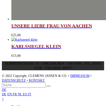
UNSERE LIEBE FRAU VON AACHEN
€
25,00
KARLSSIEGEL KLEIN
€
15,00
SCHMIEDSTRASSE 10 · 52062 AACHEN · AM DOM · TEL. (0241)
32250 · FAX (0241) 403673
© 2022 Copyright, CLEMENS JANSEN & CO. •
IMPRESSUM
•
DATENSCHUTZ
•
KONTAKT
An
Suche
Senden
den
DE
Anfang
DE
EN
FR
NL
ES
IT
scrollen
Close
×
mobile