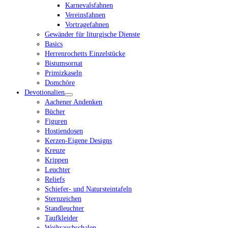
Karnevalsfahnen
Vereinsfahnen
Vortragefahnen
Gewänder für liturgische Dienste
Basics
Herrenrochetts Einzelstücke
Bistumsornat
Primizkaseln
Domchöre
Devotionalien
Aachener Andenken
Bücher
Figuren
Hostiendosen
Kerzen-Eigene Designs
Kreuze
Krippen
Leuchter
Reliefs
Schiefer- und Natursteintafeln
Sternzeichen
Standleuchter
Taufkleider
Weihrauchschalen