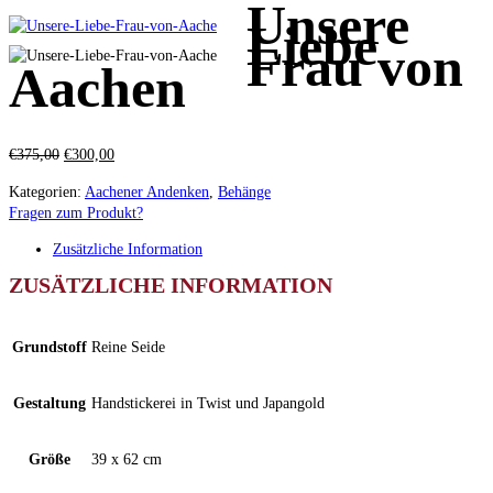
Unsere
Liebe
Frau von
Aachen
Ursprünglicher
Aktueller
€
375,00
€
300,00
Preis
Preis
Kategorien:
Aachener Andenken
,
Behänge
war:
ist:
Fragen zum Produkt?
€375,00
€300,00.
Zusätzliche Information
ZUSÄTZLICHE INFORMATION
Grundstoff
Reine Seide
Gestaltung
Handstickerei in Twist und Japangold
Größe
39 x 62 cm