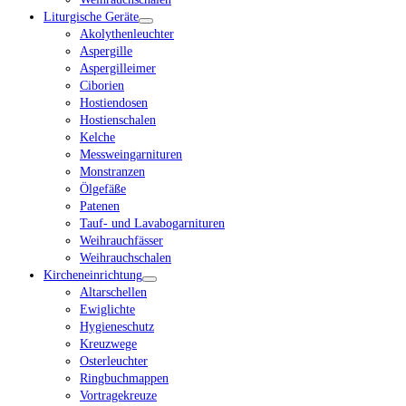
Liturgische Geräte
Akolythenleuchter
Aspergille
Aspergilleimer
Ciborien
Hostiendosen
Hostienschalen
Kelche
Messweingarnituren
Monstranzen
Ölgefäße
Patenen
Tauf- und Lavabogarnituren
Weihrauchfässer
Weihrauchschalen
Kircheneinrichtung
Altarschellen
Ewiglichte
Hygieneschutz
Kreuzwege
Osterleuchter
Ringbuchmappen
Vortragekreuze