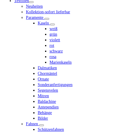
Textilien
menu
Neuheiten
Kollektion-sofort lieferbar
Paramente
Kaseln
weiß
grün
violett
rot
schwarz
rosa
Marienkaseln
Dalmatiken
Chormäntel
Ornate
Sonderanfertigungen
Segensvelen
Mitren
Baldachine
Antependien
Behänge
Bilder
Fahnen
Schützenfahnen