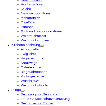
Hostienschalen
Kelche
Messweingarnituren
Monstranzen
Ölgefäße
Patenen
Tauf- und Lavabogarnituren
Weihrauchfässer
Weihrauchschalen
Kircheneinrichtung
Altarschellen
Ewiglichte
Hygieneschutz
Kreuzwege
Osterleuchter
Ringbuchmappen
Vortragekreuze
Wandkreuze
Weihrauchständer
Pflege
Reinigung und Reparatur
Lotus-Gewebeschutzausrüstung
Restaurierung Fahnen