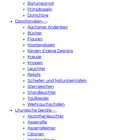
Bistumsornat
Primizkaseln
Domchöre
Devotionalien
Aachener Andenken
Bücher
Figuren
Hostiendosen
Kerzen-Eigene Designs
Kreuze
Krippen
Leuchter
Reliefs
Schiefer- und Natursteintafeln
Sternzeichen
Standleuchter
Taufkleider
Weihrauchschalen
Liturgische Geräte
Akolythenleuchter
Aspergille
Aspergilleimer
Ciborien
Hostiendosen