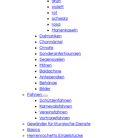
grün
violett
rot
schwarz
rosa
Marienkaseln
Dalmatiken
Chormäntel
Ornate
Sonderanfertigungen
Segensvelen
Mitren
Baldachine
Antependien
Behänge
Bilder
Fahnen
Schützenfahnen
Karnevalsfahnen
Vereinsfahnen
Vortragefahnen
Gewänder für liturgische Dienste
Basics
Herrenrochetts Einzelstücke