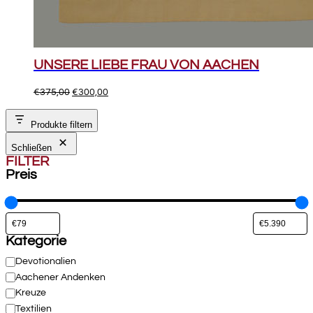
UNSERE LIEBE FRAU VON AACHEN
Ursprünglicher
Aktueller
€
375,00
€
300,00
Preis
Preis
war:
ist:
Produkte filtern
€375,00
€300,00.
Schließen
FILTER
Preis
Kategorie
Kategorie
Devotionalien
Aachener Andenken
Kreuze
Textilien