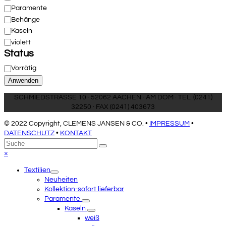
Paramente
Behänge
Kaseln
violett
Status
Status
Vorrätig
Anwenden
SCHMIEDSTRASSE 10 · 52062 AACHEN · AM DOM · TEL. (0241)
32250 · FAX (0241) 403673
© 2022 Copyright, CLEMENS JANSEN & CO. •
IMPRESSUM
•
DATENSCHUTZ
•
KONTAKT
An
Suche
Senden
den
Close
×
Anfang
mobile
Textilien
scrollen
menu
Neuheiten
Kollektion-sofort lieferbar
Paramente
Kaseln
weiß