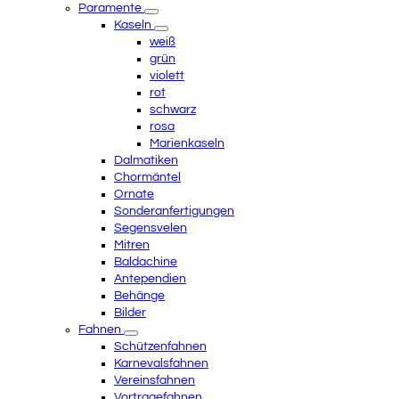
Paramente
Kaseln
weiß
grün
violett
rot
schwarz
rosa
Marienkaseln
Dalmatiken
Chormäntel
Ornate
Sonderanfertigungen
Segensvelen
Mitren
Baldachine
Antependien
Behänge
Bilder
Fahnen
Schützenfahnen
Karnevalsfahnen
Vereinsfahnen
Vortragefahnen