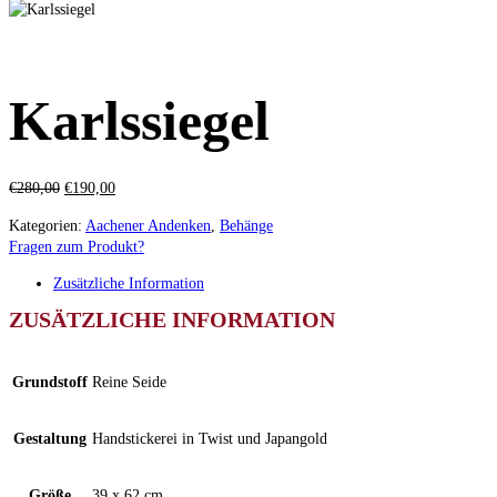
Karlssiegel
Ursprünglicher
Aktueller
€
280,00
€
190,00
Preis
Preis
Kategorien:
Aachener Andenken
,
Behänge
war:
ist:
Fragen zum Produkt?
€280,00
€190,00.
Zusätzliche Information
ZUSÄTZLICHE INFORMATION
Grundstoff
Reine Seide
Gestaltung
Handstickerei in Twist und Japangold
Größe
39 x 62 cm