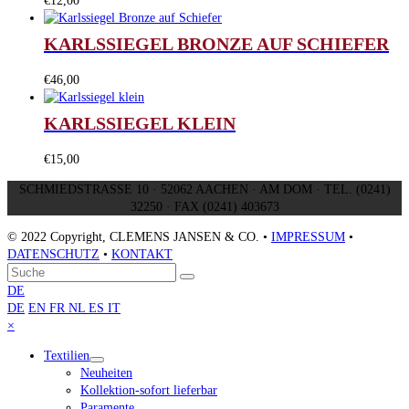
€
12,00
KARLSSIEGEL BRONZE AUF SCHIEFER
€
46,00
KARLSSIEGEL KLEIN
€
15,00
SCHMIEDSTRASSE 10 · 52062 AACHEN · AM DOM · TEL. (0241)
32250 · FAX (0241) 403673
© 2022 Copyright, CLEMENS JANSEN & CO. •
IMPRESSUM
•
DATENSCHUTZ
•
KONTAKT
An
Suche
Senden
den
DE
Anfang
DE
EN
FR
NL
ES
IT
scrollen
Close
×
mobile
Textilien
menu
Neuheiten
Kollektion-sofort lieferbar
Paramente