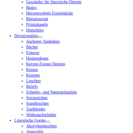
Gewänder für liturgische Dienste
Basics
Herrenrochetts Einzelstücke
Bistumsornat
Primizkaseln
Domchöre
Devotionalien
Aachener Andenken
Bücher
Figuren
Hostiendosen
Kerzen-Eigene Designs
Kreuze
Krippen
Leuchter
Reliefs
Schiefer- und Natursteintafeln
Sternzeichen
Standleuchter
Taufkleider
Weihrauchschalen
Liturgische Geräte
Akolythenleuchter
Aspergille