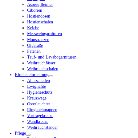
Aspergilleimer
Ciborien
Hostiendosen
Hostienschalen
Kelche
Messweingarnituren
Monstranzen
Ölgefäße
Patenen
Tauf- und Lavabogarnituren
Weihrauchfässer
Weihrauchschalen
Kircheneinrichtung
Altarschellen
Ewiglichte
Hygieneschutz
Kreuzwege
Osterleuchter
Ringbuchmappen
Vortragekreuze
Wandkreuze
Weihrauchständer
Pflege