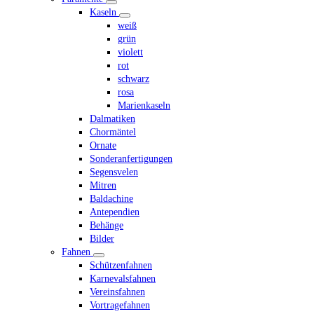
Kaseln
weiß
grün
violett
rot
schwarz
rosa
Marienkaseln
Dalmatiken
Chormäntel
Ornate
Sonderanfertigungen
Segensvelen
Mitren
Baldachine
Antependien
Behänge
Bilder
Fahnen
Schützenfahnen
Karnevalsfahnen
Vereinsfahnen
Vortragefahnen