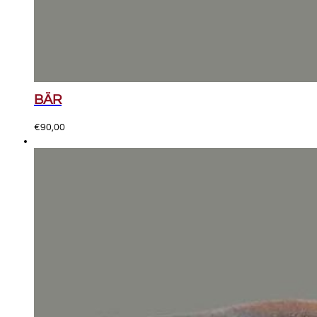
BÄR
€
90,00