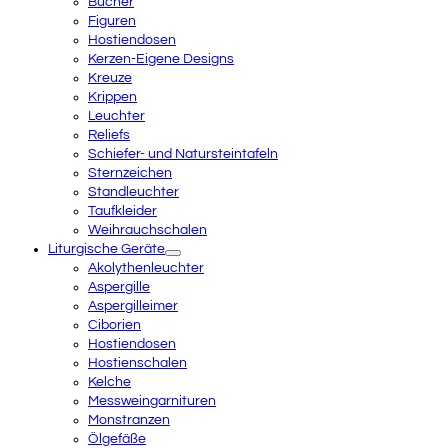
Bücher
Figuren
Hostiendosen
Kerzen-Eigene Designs
Kreuze
Krippen
Leuchter
Reliefs
Schiefer- und Natursteintafeln
Sternzeichen
Standleuchter
Taufkleider
Weihrauchschalen
Liturgische Geräte
Akolythenleuchter
Aspergille
Aspergilleimer
Ciborien
Hostiendosen
Hostienschalen
Kelche
Messweingarnituren
Monstranzen
Ölgefäße