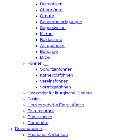
Dalmatiken
Chormäntel
Ornate
Sonderanfertigungen
Segensvelen
Mitren
Baldachine
Antependien
Behänge
Bilder
Fahnen
Schützenfahnen
Karnevalsfahnen
Vereinsfahnen
Vortragefahnen
Gewänder für liturgische Dienste
Basics
Herrenrochetts Einzelstücke
Bistumsornat
Primizkaseln
Domchöre
Devotionalien
Aachener Andenken