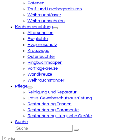
Patenen
Tauf- und Lavabogarnituren
Weihrauchfässer
Weihrauchschalen
Kircheneinrichtung
Altarschellen
Ewiglichte
Hygieneschutz
Kreuzwege
Osterleuchter
Ringbuchmappen
Vortragekreuze
Wandkreuze
Weihrauchständer
Pflege
Reinigung und Reparatur
Lotus-Gewebeschutzausrüstung
Restaurierung Fahnen
Restaurierung Paramente
Restaurierung liturgische Geräte
Suche
Suche
Senden
Suche