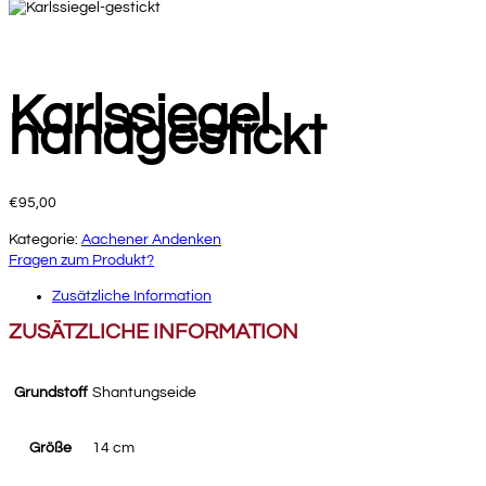
Karlssiegel
handgestickt
€
95,00
Kategorie:
Aachener Andenken
Fragen zum Produkt?
Zusätzliche Information
ZUSÄTZLICHE INFORMATION
Grundstoff
Shantungseide
Größe
14 cm