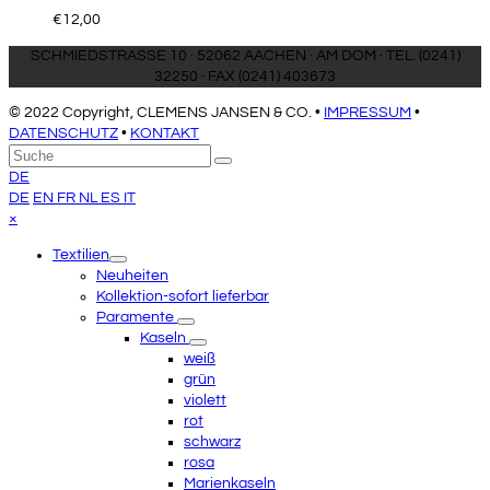
€
12,00
SCHMIEDSTRASSE 10 · 52062 AACHEN · AM DOM · TEL. (0241)
32250 · FAX (0241) 403673
© 2022 Copyright, CLEMENS JANSEN & CO. •
IMPRESSUM
•
DATENSCHUTZ
•
KONTAKT
An
Suche
Senden
den
DE
Anfang
DE
EN
FR
NL
ES
IT
scrollen
Close
×
mobile
Textilien
menu
Neuheiten
Kollektion-sofort lieferbar
Paramente
Kaseln
weiß
grün
violett
rot
schwarz
rosa
Marienkaseln