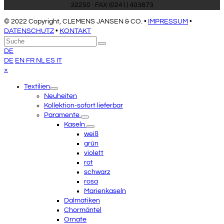
32250 · FAX (0241) 403673
© 2022 Copyright, CLEMENS JANSEN & CO. •
IMPRESSUM
•
DATENSCHUTZ
•
KONTAKT
An
Suche
Senden
den
DE
Anfang
DE
EN
FR
NL
ES
IT
scrollen
Close
×
mobile
Textilien
menu
Neuheiten
Kollektion-sofort lieferbar
Paramente
Kaseln
weiß
grün
violett
rot
schwarz
rosa
Marienkaseln
Dalmatiken
Chormäntel
Ornate