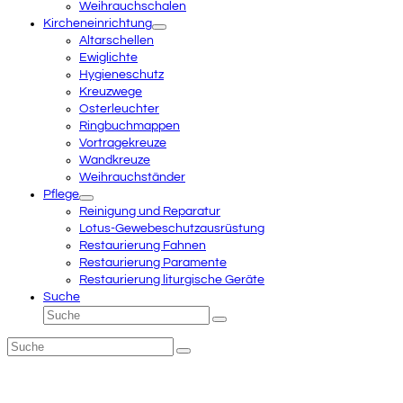
Weihrauchschalen
Kircheneinrichtung
Altarschellen
Ewiglichte
Hygieneschutz
Kreuzwege
Osterleuchter
Ringbuchmappen
Vortragekreuze
Wandkreuze
Weihrauchständer
Pflege
Reinigung und Reparatur
Lotus-Gewebeschutzausrüstung
Restaurierung Fahnen
Restaurierung Paramente
Restaurierung liturgische Geräte
Suche
Suche
Senden
Suche
Senden