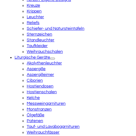
Kreuze
Krippen
Leuchter
Reliefs
Schiefer- und Natursteintafeln
Sternzeichen
Standleuchter
Taufkleider
Weihrauchschalen
Liturgische Geräte
Akolythenleuchter
Aspergille
Aspergilleimer
Ciborien
Hostiendosen
Hostienschalen
Kelche
Messweingarnituren
Monstranzen
Ölgefäße
Patenen
Tauf- und Lavabogarnituren
Weihrauchfässer