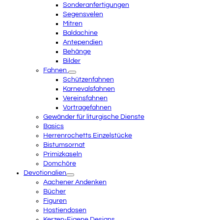
Sonderanfertigungen
Segensvelen
Mitren
Baldachine
Antependien
Behänge
Bilder
Fahnen
Schützenfahnen
Karnevalsfahnen
Vereinsfahnen
Vortragefahnen
Gewänder für liturgische Dienste
Basics
Herrenrochetts Einzelstücke
Bistumsornat
Primizkaseln
Domchöre
Devotionalien
Aachener Andenken
Bücher
Figuren
Hostiendosen
Kerzen-Eigene Designs