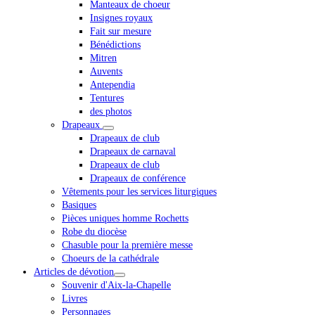
Manteaux de choeur
Insignes royaux
Fait sur mesure
Bénédictions
Mitren
Auvents
Antependia
Tentures
des photos
Drapeaux
Drapeaux de club
Drapeaux de carnaval
Drapeaux de club
Drapeaux de conférence
Vêtements pour les services liturgiques
Basiques
Pièces uniques homme Rochetts
Robe du diocèse
Chasuble pour la première messe
Choeurs de la cathédrale
Articles de dévotion
Souvenir d'Aix-la-Chapelle
Livres
Personnages