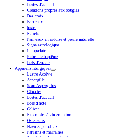
Boîtes d'accueil
Créations propres aux bougies
Des croix
Berceaux
lustre
Reliefs
Panneaux en ardoise et pierre naturelle
Signe astrologique
Lampadaire
Robes de baptême
Bols d'encens
Appareils liturgiques
Lustre Acolyte
Aspergille
Seau Aspergillus
Cibories
Boîtes d'accueil
Bols d'hôte
Calices
Ensembles à vin en laiton
Ostensoirs
Navires pétroliers
Parrains et marraines