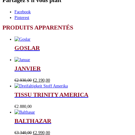
Partagez s'il vous plait
Facebook
Pinterest
PRODUITS APPARENTÉS
GOSLAR
JANVIER
Le
Le
€
2.930,00
€
2.190,00
prix
prix
initial
actuel
TISSU TRINITY AMERICA
était :
est :
€2.930,00.
€2.190,00.
€
2.880,00
BALTHAZAR
Le
Le
€
3.340,00
€
2.990,00