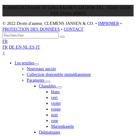
prix
prix
SCHMIEDSTRASSE 10 52062 AACHEN AM DOM TEL. (0241) 32250 ·
initial
actuel
FAX (0241) 403673
était :
est :
€3.340,00.
€2.990,00.
© 2022 Droits d'auteur, CLEMENS JANSEN & CO. •
IMPRIMER
•
PROTECTION DES DONNÉES
•
CONTACT
Retour
Rechercher
Envoyer
au
FR
sommet
FR
DE
EN
NL
ES
IT
Close
×
mobile
Les textiles
menu
Nouveaux succès
Collection disponible immédiatement
Paraments
Chasubles
blanc
vert
violet
rouge
noir
rose
Marienkaseln
Dalmatiques