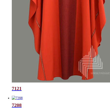
7121
7208