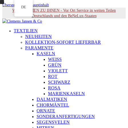
Überspringen zu Hauptinhalt
DE
WIR KOMMEN ZU IHNEN - Vor Ort Service in weiten Teilen
Deutschlands und den BeNeLux-Staaten
TEXTILIEN
NEUHEITEN
KOLLEKTION-SOFORT LIEFERBAR
PARAMENTE
KASELN
WEISS
GRÜN
VIOLETT
ROT
SCHWARZ
ROSA
MARIENKASELN
DALMATIKEN
CHORMÄNTEL
ORNATE
SONDERANFERTIGUNGEN
SEGENSVELEN
MITREN