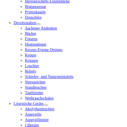
Herrenrochetts Einzelstücke
Bistumsornat
Primizkaseln
Domchöre
Devotionalien
Aachener Andenken
Bücher
Figuren
Hostiendosen
Kerzen-Eigene Designs
Kreuze
Krippen
Leuchter
Reliefs
Schiefer- und Natursteintafeln
Sternzeichen
Standleuchter
Taufkleider
Weihrauchschalen
Liturgische Geräte
Akolythenleuchter
Aspergille
Aspergilleimer
Ciborien