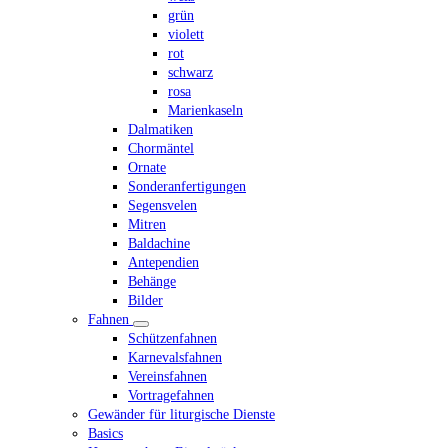
grün
violett
rot
schwarz
rosa
Marienkaseln
Dalmatiken
Chormäntel
Ornate
Sonderanfertigungen
Segensvelen
Mitren
Baldachine
Antependien
Behänge
Bilder
Fahnen
Schützenfahnen
Karnevalsfahnen
Vereinsfahnen
Vortragefahnen
Gewänder für liturgische Dienste
Basics