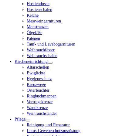
Hostiendosen
Hostienschalen
Kelche
Messweingarnituren
Monstranzen
Ölgefäße
Patenen
Tauf- und Lavabogarnituren
Weihrauchfässer
Weihrauchschalen
Kircheneinrichtung
Altarschellen
Ewiglichte
Hygieneschutz
Kreuzwege
Osterleuchter
Ringbuchmappen
Vortragekreuze
Wandkreuze
Weihrauchständer
Pflege
Reinigung und Reparatur
Lotus-Gewebeschutzausrüstung