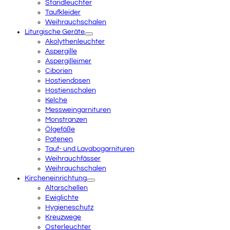
Standleuchter
Taufkleider
Weihrauchschalen
Liturgische Geräte
Akolythenleuchter
Aspergille
Aspergilleimer
Ciborien
Hostiendosen
Hostienschalen
Kelche
Messweingarnituren
Monstranzen
Ölgefäße
Patenen
Tauf- und Lavabogarnituren
Weihrauchfässer
Weihrauchschalen
Kircheneinrichtung
Altarschellen
Ewiglichte
Hygieneschutz
Kreuzwege
Osterleuchter