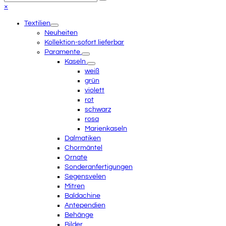
Senden
den
Close
×
Anfang
mobile
Textilien
scrollen
menu
Neuheiten
Kollektion-sofort lieferbar
Paramente
Kaseln
weiß
grün
violett
rot
schwarz
rosa
Marienkaseln
Dalmatiken
Chormäntel
Ornate
Sonderanfertigungen
Segensvelen
Mitren
Baldachine
Antependien
Behänge
Bilder