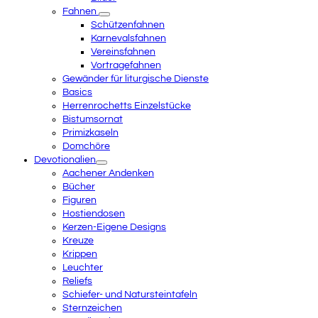
Fahnen
Schützenfahnen
Karnevalsfahnen
Vereinsfahnen
Vortragefahnen
Gewänder für liturgische Dienste
Basics
Herrenrochetts Einzelstücke
Bistumsornat
Primizkaseln
Domchöre
Devotionalien
Aachener Andenken
Bücher
Figuren
Hostiendosen
Kerzen-Eigene Designs
Kreuze
Krippen
Leuchter
Reliefs
Schiefer- und Natursteintafeln
Sternzeichen