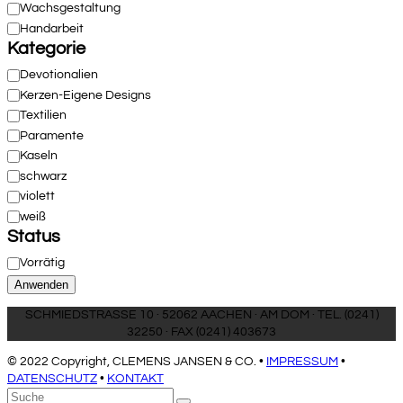
Verarbeitung
Wachsgestaltung
Handarbeit
Kategorie
Kategorie
Devotionalien
Kerzen-Eigene Designs
Textilien
Paramente
Kaseln
schwarz
violett
weiß
Status
Verfügbarkeit
Vorrätig
Anwenden
SCHMIEDSTRASSE 10 · 52062 AACHEN · AM DOM · TEL. (0241)
32250 · FAX (0241) 403673
© 2022 Copyright, CLEMENS JANSEN & CO. •
IMPRESSUM
•
DATENSCHUTZ
•
KONTAKT
An
Suche