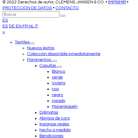
© 2022 Derechos de autor, CLEMENS JANSEN & CO. •
IMPRIMIR
•
PROTECCIÓN DE DATOS
•
CONTACTO
Volver
Buscar
Enviar
arriba
ES
ES
DE
EN
FR
NL
IT
Close
×
mobile
Textiles
menu
Nuevos éxitos
Colección disponible inmediatamente
Paramentos
Casullas
Blanco
verde
Violeta
rojo
negro
rosado
Marienkaseln
Dálmatas
Abrigos de coro
Insignias reales
hecho a medida
Bendiciones