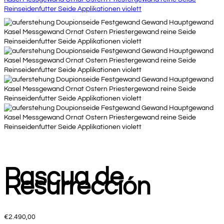
Pascua de
Resurrección
€
2.490,00