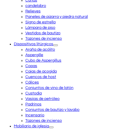
Cunas
candelabro
Relieves
Paneles de pizarra y piedra natural
Signo de estrella
Lámpara de piso
Vestidos de bautizo
Tazones de incienso
Dispositivos litúrgicos
Araña de acólito
Aspergille
Cubo de Aspergillus
Copas
Cajas de acogida
Cuencos de host
Cálices
Conjuntos de vino de latón
Custodia
Vasijas de petróleo
Padrinos
Conjuntos de bautizo y lavabo
Incensario
Tazones de incienso
Mobiliario de iglesia