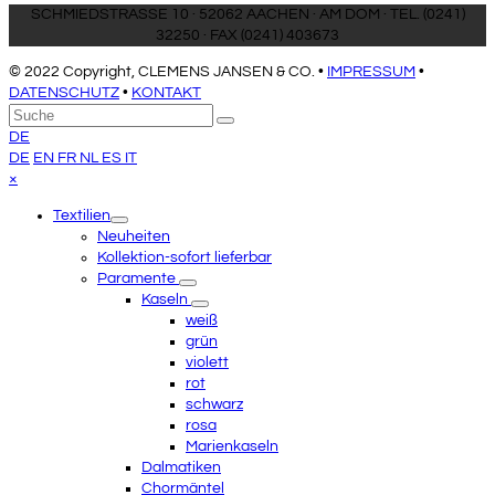
SCHMIEDSTRASSE 10 · 52062 AACHEN · AM DOM · TEL. (0241)
32250 · FAX (0241) 403673
© 2022 Copyright, CLEMENS JANSEN & CO. •
IMPRESSUM
•
DATENSCHUTZ
•
KONTAKT
An
Suche
Senden
den
DE
Anfang
DE
EN
FR
NL
ES
IT
scrollen
Close
×
mobile
Textilien
menu
Neuheiten
Kollektion-sofort lieferbar
Paramente
Kaseln
weiß
grün
violett
rot
schwarz
rosa
Marienkaseln
Dalmatiken
Chormäntel