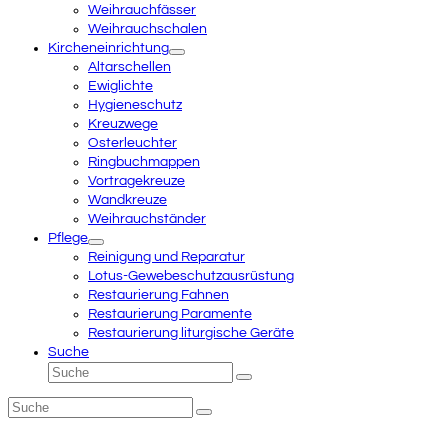
Weihrauchfässer
Weihrauchschalen
Kircheneinrichtung
Altarschellen
Ewiglichte
Hygieneschutz
Kreuzwege
Osterleuchter
Ringbuchmappen
Vortragekreuze
Wandkreuze
Weihrauchständer
Pflege
Reinigung und Reparatur
Lotus-Gewebeschutzausrüstung
Restaurierung Fahnen
Restaurierung Paramente
Restaurierung liturgische Geräte
Suche
Suche
Senden
Suche
Senden