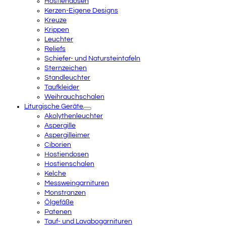
Hostiendosen
Kerzen-Eigene Designs
Kreuze
Krippen
Leuchter
Reliefs
Schiefer- und Natursteintafeln
Sternzeichen
Standleuchter
Taufkleider
Weihrauchschalen
Liturgische Geräte
Akolythenleuchter
Aspergille
Aspergilleimer
Ciborien
Hostiendosen
Hostienschalen
Kelche
Messweingarnituren
Monstranzen
Ölgefäße
Patenen
Tauf- und Lavabogarnituren