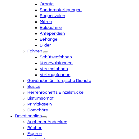
Ornate
Sonderanfertigungen
Segensvelen
Mitren
Baldachine
Antependien
Behänge
Bilder
Fahnen
Schützenfahnen
Karnevalsfahnen
Vereinsfahnen
Vortragefahnen
Gewänder für liturgische Dienste
Basics
Herrenrochetts Einzelstücke
Bistumsornat
Primizkaseln
Domchöre
Devotionalien
Aachener Andenken
Bücher
Figuren