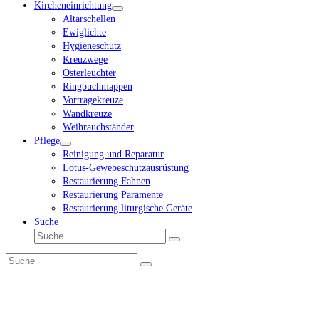
Kircheneinrichtung
Altarschellen
Ewiglichte
Hygieneschutz
Kreuzwege
Osterleuchter
Ringbuchmappen
Vortragekreuze
Wandkreuze
Weihrauchständer
Pflege
Reinigung und Reparatur
Lotus-Gewebeschutzausrüstung
Restaurierung Fahnen
Restaurierung Paramente
Restaurierung liturgische Geräte
Suche
Suche
Senden
Suche
Senden