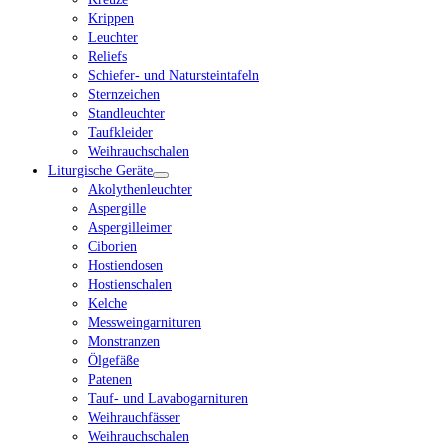
Krippen
Leuchter
Reliefs
Schiefer- und Natursteintafeln
Sternzeichen
Standleuchter
Taufkleider
Weihrauchschalen
Liturgische Geräte
Akolythenleuchter
Aspergille
Aspergilleimer
Ciborien
Hostiendosen
Hostienschalen
Kelche
Messweingarnituren
Monstranzen
Ölgefäße
Patenen
Tauf- und Lavabogarnituren
Weihrauchfässer
Weihrauchschalen