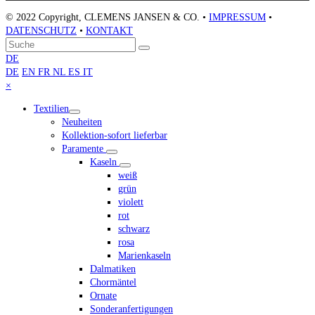
© 2022 Copyright, CLEMENS JANSEN & CO. •
IMPRESSUM
•
DATENSCHUTZ
•
KONTAKT
An
Suche
Senden
den
DE
Anfang
DE
EN
FR
NL
ES
IT
scrollen
Close
×
mobile
Textilien
menu
Neuheiten
Kollektion-sofort lieferbar
Paramente
Kaseln
weiß
grün
violett
rot
schwarz
rosa
Marienkaseln
Dalmatiken
Chormäntel
Ornate
Sonderanfertigungen