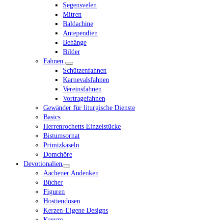
Segensvelen
Mitren
Baldachine
Antependien
Behänge
Bilder
Fahnen
Schützenfahnen
Karnevalsfahnen
Vereinsfahnen
Vortragefahnen
Gewänder für liturgische Dienste
Basics
Herrenrochetts Einzelstücke
Bistumsornat
Primizkaseln
Domchöre
Devotionalien
Aachener Andenken
Bücher
Figuren
Hostiendosen
Kerzen-Eigene Designs
Kreuze