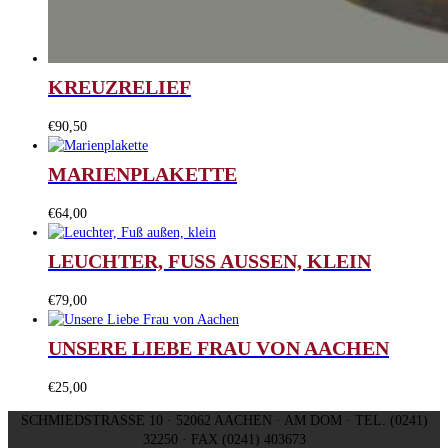
KREUZRELIEF
€
90,50
MARIENPLAKETTE
€
64,00
LEUCHTER, FUSS AUSSEN, KLEIN
€
79,00
UNSERE LIEBE FRAU VON AACHEN
€
25,00
SCHMIEDSTRASSE 10 · 52062 AACHEN · AM DOM · TEL. (0241)
32250 · FAX (0241) 403673