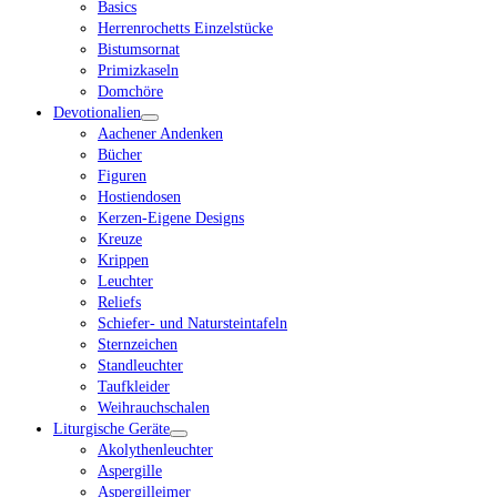
Basics
Herrenrochetts Einzelstücke
Bistumsornat
Primizkaseln
Domchöre
Devotionalien
Aachener Andenken
Bücher
Figuren
Hostiendosen
Kerzen-Eigene Designs
Kreuze
Krippen
Leuchter
Reliefs
Schiefer- und Natursteintafeln
Sternzeichen
Standleuchter
Taufkleider
Weihrauchschalen
Liturgische Geräte
Akolythenleuchter
Aspergille
Aspergilleimer