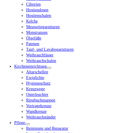
Ciborien
Hostiendosen
Hostienschalen
Kelche
Messweingarnituren
Monstranzen
Ölgefäße
Patenen
Tauf- und Lavabogarnituren
Weihrauchfässer
Weihrauchschalen
Kircheneinrichtung
Altarschellen
Ewiglichte
Hygieneschutz
Kreuzwege
Osterleuchter
Ringbuchmappen
Vortragekreuze
Wandkreuze
Weihrauchständer
Pflege
Reinigung und Reparatur