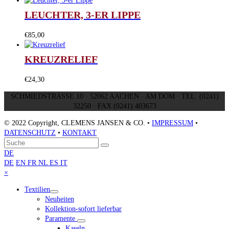
LEUCHTER, 3-ER LIPPE
€
85,00
KREUZRELIEF
€
24,30
SCHMIEDSTRASSE 10 · 52062 AACHEN · AM DOM · TEL. (0241)
32250 · FAX (0241) 403673
© 2022 Copyright, CLEMENS JANSEN & CO. •
IMPRESSUM
•
DATENSCHUTZ
•
KONTAKT
An
Suche
Senden
den
DE
Anfang
DE
EN
FR
NL
ES
IT
scrollen
Close
×
mobile
Textilien
menu
Neuheiten
Kollektion-sofort lieferbar
Paramente
Kaseln