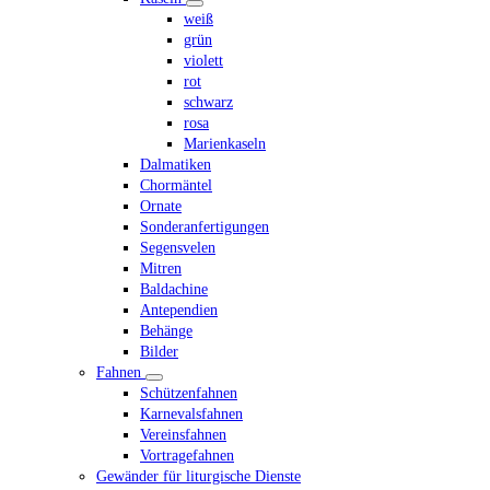
weiß
grün
violett
rot
schwarz
rosa
Marienkaseln
Dalmatiken
Chormäntel
Ornate
Sonderanfertigungen
Segensvelen
Mitren
Baldachine
Antependien
Behänge
Bilder
Fahnen
Schützenfahnen
Karnevalsfahnen
Vereinsfahnen
Vortragefahnen
Gewänder für liturgische Dienste