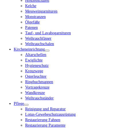
Hostienschalen
Kelche
Messweingarnituren
Monstranzen
Ölgefäße
Patenen
Tauf- und Lavabogarnituren
Weihrauchfässer
Weihrauchschalen
Kircheneinrichtung
Altarschellen
Ewiglichte
Hygieneschutz
Kreuzwege
Osterleuchter
Ringbuchmappen
Vortragekreuze
Wandkreuze
Weihrauchständer
Pflege
Reinigung und Reparatur
Lotus-Gewebeschutzausrüstung
Restaurierung Fahnen
Restaurierung Paramente