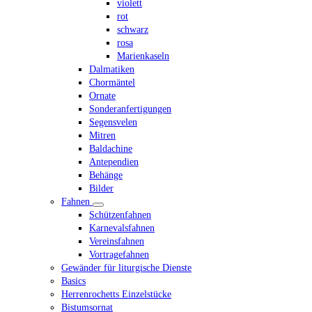
violett
rot
schwarz
rosa
Marienkaseln
Dalmatiken
Chormäntel
Ornate
Sonderanfertigungen
Segensvelen
Mitren
Baldachine
Antependien
Behänge
Bilder
Fahnen
Schützenfahnen
Karnevalsfahnen
Vereinsfahnen
Vortragefahnen
Gewänder für liturgische Dienste
Basics
Herrenrochetts Einzelstücke
Bistumsornat