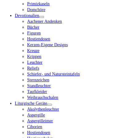
Primizkaseln
Domchöre
Devotionalien
Aachener Andenken
Bücher
Figuren
Hostiendosen
Kerzen-Eigene Designs
Kreuze
Krippen
Leuchter
Reliefs
Schiefer- und Natursteintafeln
Sternzeichen
Standleuchter
Taufkleider
Weihrauchschalen
Liturgische Geräte
Akolythenleuchter
Aspergille
Aspergilleimer
Ciborien
Hostiendosen