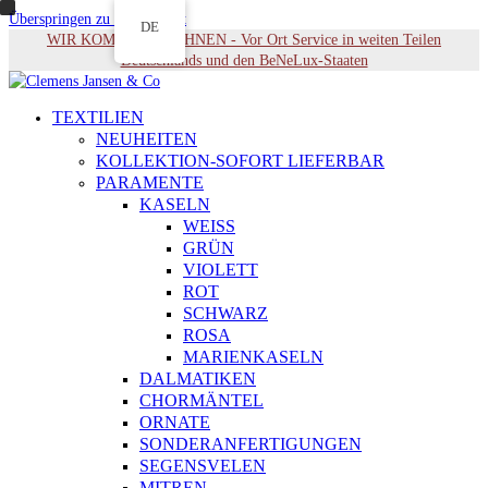
Überspringen zu Hauptinhalt
DE
WIR KOMMEN ZU IHNEN - Vor Ort Service in weiten Teilen
Deutschlands und den BeNeLux-Staaten
TEXTILIEN
NEUHEITEN
KOLLEKTION-SOFORT LIEFERBAR
PARAMENTE
KASELN
WEISS
GRÜN
VIOLETT
ROT
SCHWARZ
ROSA
MARIENKASELN
DALMATIKEN
CHORMÄNTEL
ORNATE
SONDERANFERTIGUNGEN
SEGENSVELEN
MITREN