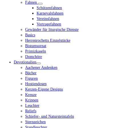
Fahnen
Schützenfahnen
Karnevalsfahnen
Vereinsfahnen
Vortragefahnen
Gewänder für liturgische Dienste
Basics
Herrenrochetts Einzelstücke
Bistumsornat
Primizkaseln
Domchöre
Devotionalien
Aachener Andenken
Bücher
Figuren
Hostiendosen
Kerzen-Eigene Designs
Kreuze
Krippen
Leuchter
Reliefs
Schiefer- und Natursteintafeln
Sternzeichen
Standleuchter