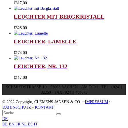
€
317,00
LEUCHTER MIT BERGKRISTALL
€
328,00
LEUCHTER, LAMELLE
€
174,00
LEUCHTER, NR. 132
€
117,00
SCHMIEDSTRASSE 10 · 52062 AACHEN · AM DOM · TEL. (0241)
32250 · FAX (0241) 403673
© 2022 Copyright, CLEMENS JANSEN & CO. •
IMPRESSUM
•
DATENSCHUTZ
•
KONTAKT
An
Suche
Senden
den
DE
Anfang
DE
EN
FR
NL
ES
IT