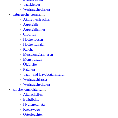
Taufkleider
Weihrauchschalen
Liturgische Geräte
Akolythenleuchter
Aspergille
Aspergilleimer
Ciborien
Hostiendosen
Hostienschalen
Kelche
Messweingarnituren
Monstranzen
Ölgefäße
Patenen
Tauf- und Lavabogarnituren
Weihrauchfässer
Weihrauchschalen
Kircheneinrichtung
Altarschellen
Ewiglichte
Hygieneschutz
Kreuzwege
Osterleuchter