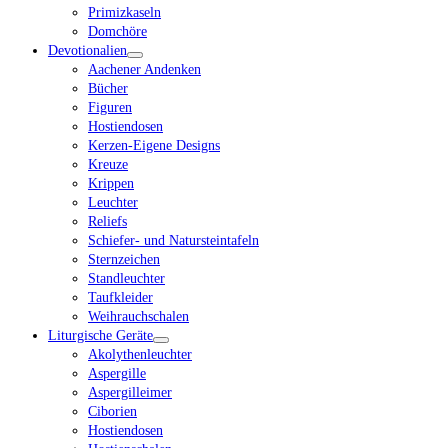
Primizkaseln
Domchöre
Devotionalien
Aachener Andenken
Bücher
Figuren
Hostiendosen
Kerzen-Eigene Designs
Kreuze
Krippen
Leuchter
Reliefs
Schiefer- und Natursteintafeln
Sternzeichen
Standleuchter
Taufkleider
Weihrauchschalen
Liturgische Geräte
Akolythenleuchter
Aspergille
Aspergilleimer
Ciborien
Hostiendosen