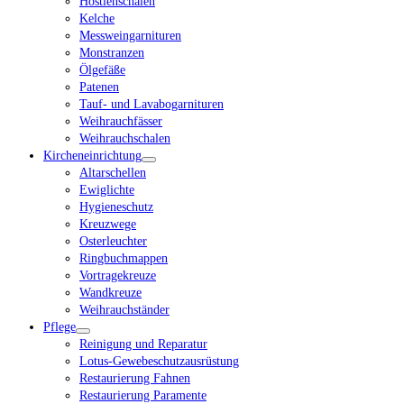
Hostienschalen
Kelche
Messweingarnituren
Monstranzen
Ölgefäße
Patenen
Tauf- und Lavabogarnituren
Weihrauchfässer
Weihrauchschalen
Kircheneinrichtung
Altarschellen
Ewiglichte
Hygieneschutz
Kreuzwege
Osterleuchter
Ringbuchmappen
Vortragekreuze
Wandkreuze
Weihrauchständer
Pflege
Reinigung und Reparatur
Lotus-Gewebeschutzausrüstung
Restaurierung Fahnen
Restaurierung Paramente