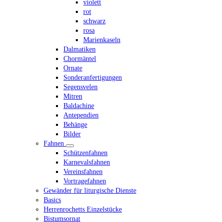
violett
rot
schwarz
rosa
Marienkaseln
Dalmatiken
Chormäntel
Ornate
Sonderanfertigungen
Segensvelen
Mitren
Baldachine
Antependien
Behänge
Bilder
Fahnen
Schützenfahnen
Karnevalsfahnen
Vereinsfahnen
Vortragefahnen
Gewänder für liturgische Dienste
Basics
Herrenrochetts Einzelstücke
Bistumsornat