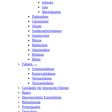
schwarz
rosa
Marienkaseln
Dalmatiken
Chormäntel
Ornate
Sonderanfertigungen
Segensvelen
Mitren
Baldachine
Antependien
Behänge
Bilder
Fahnen
Schützenfahnen
Karnevalsfahnen
Vereinsfahnen
Vortragefahnen
Gewänder für liturgische Dienste
Basics
Herrenrochetts Einzelstücke
Bistumsornat
Primizkaseln
Domchöre