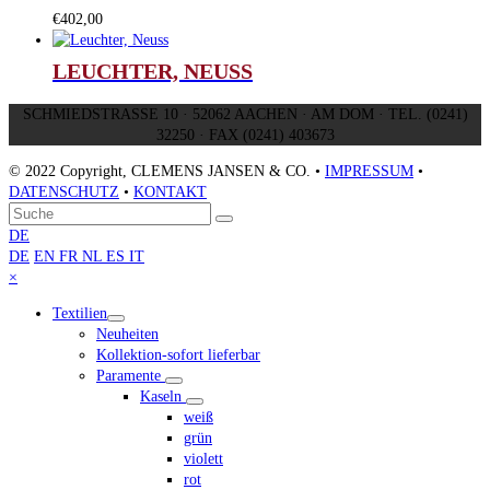
€
402,00
LEUCHTER, NEUSS
SCHMIEDSTRASSE 10 · 52062 AACHEN · AM DOM · TEL. (0241)
32250 · FAX (0241) 403673
© 2022 Copyright, CLEMENS JANSEN & CO. •
IMPRESSUM
•
DATENSCHUTZ
•
KONTAKT
An
Suche
Senden
den
DE
Anfang
DE
EN
FR
NL
ES
IT
scrollen
Close
×
mobile
Textilien
menu
Neuheiten
Kollektion-sofort lieferbar
Paramente
Kaseln
weiß
grün
violett
rot