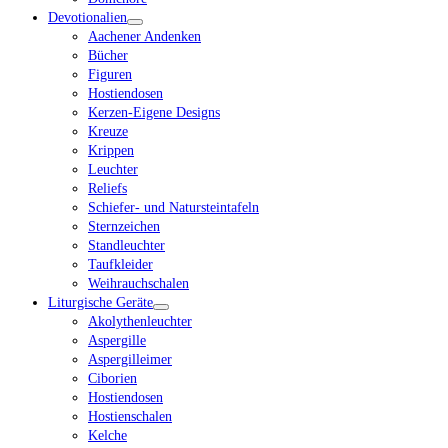
Devotionalien
Aachener Andenken
Bücher
Figuren
Hostiendosen
Kerzen-Eigene Designs
Kreuze
Krippen
Leuchter
Reliefs
Schiefer- und Natursteintafeln
Sternzeichen
Standleuchter
Taufkleider
Weihrauchschalen
Liturgische Geräte
Akolythenleuchter
Aspergille
Aspergilleimer
Ciborien
Hostiendosen
Hostienschalen
Kelche