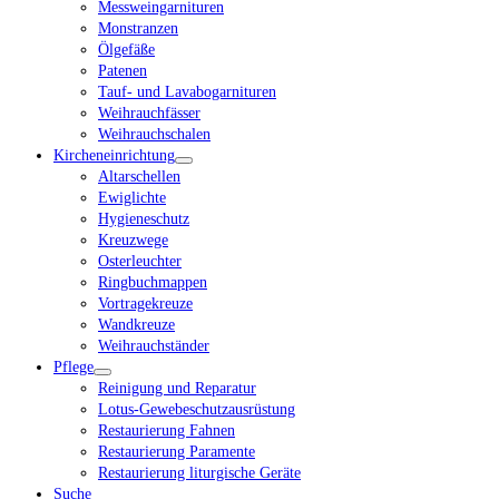
Messweingarnituren
Monstranzen
Ölgefäße
Patenen
Tauf- und Lavabogarnituren
Weihrauchfässer
Weihrauchschalen
Kircheneinrichtung
Altarschellen
Ewiglichte
Hygieneschutz
Kreuzwege
Osterleuchter
Ringbuchmappen
Vortragekreuze
Wandkreuze
Weihrauchständer
Pflege
Reinigung und Reparatur
Lotus-Gewebeschutzausrüstung
Restaurierung Fahnen
Restaurierung Paramente
Restaurierung liturgische Geräte
Suche