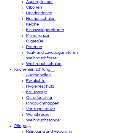
Aspergilleimer
Ciborien
Hostiendosen
Hostienschalen
Kelche
Messweingarnituren
Monstranzen
Ölgefäße
Patenen
Tauf- und Lavabogarnituren
Weihrauchfässer
Weihrauchschalen
Kircheneinrichtung
Altarschellen
Ewiglichte
Hygieneschutz
Kreuzwege
Osterleuchter
Ringbuchmappen
Vortragekreuze
Wandkreuze
Weihrauchständer
Pflege
Reinigung und Reparatur