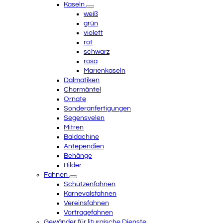
Kaseln
weiß
grün
violett
rot
schwarz
rosa
Marienkaseln
Dalmatiken
Chormäntel
Ornate
Sonderanfertigungen
Segensvelen
Mitren
Baldachine
Antependien
Behänge
Bilder
Fahnen
Schützenfahnen
Karnevalsfahnen
Vereinsfahnen
Vortragefahnen
Gewänder für liturgische Dienste