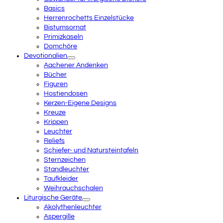
Basics
Herrenrochetts Einzelstücke
Bistumsornat
Primizkaseln
Domchöre
Devotionalien
Aachener Andenken
Bücher
Figuren
Hostiendosen
Kerzen-Eigene Designs
Kreuze
Krippen
Leuchter
Reliefs
Schiefer- und Natursteintafeln
Sternzeichen
Standleuchter
Taufkleider
Weihrauchschalen
Liturgische Geräte
Akolythenleuchter
Aspergille