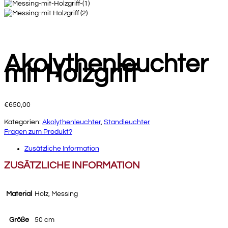
Akolythenleuchter
mit Holzgriff
€
650,00
Kategorien:
Akolythenleuchter
,
Standleuchter
Fragen zum Produkt?
Zusätzliche Information
ZUSÄTZLICHE INFORMATION
Material
Holz, Messing
Größe
50 cm