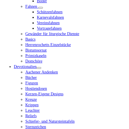
Bilder
Fahnen
Schützenfahnen
Karnevalsfahnen
Vereinsfahnen
Vortragefahnen
Gewänder für liturgische Dienste
Basics
Herrenrochetts Einzelstücke
Bistumsornat
Primizkaseln
Domchöre
Devotionalien
Aachener Andenken
Bücher
Figuren
Hostiendosen
Kerzen-Eigene Designs
Kreuze
Krippen
Leuchter
Reliefs
Schiefer- und Natursteintafeln
Sternzeichen