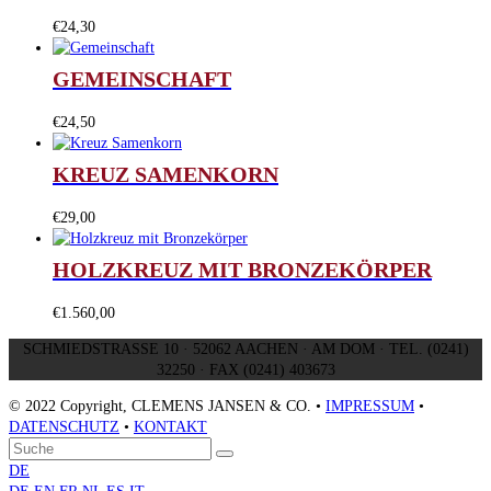
€
24,30
GEMEINSCHAFT
€
24,50
KREUZ SAMENKORN
€
29,00
HOLZKREUZ MIT BRONZEKÖRPER
€
1.560,00
SCHMIEDSTRASSE 10 · 52062 AACHEN · AM DOM · TEL. (0241)
32250 · FAX (0241) 403673
© 2022 Copyright, CLEMENS JANSEN & CO. •
IMPRESSUM
•
DATENSCHUTZ
•
KONTAKT
An
Suche
Senden
den
DE
Anfang