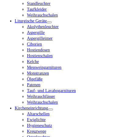
Standleuchter
Taufkleider
Weihrauchschalen
Liturgische Geräte
Akolythenleuchter
Aspergille
Aspergilleimer
Ciborien
Hostiendosen
Hostienschalen
Kelche
Messweingarnituren
Monstranzen
Ölgefäße
Patenen
Tauf- und Lavabogarnituren
Weihrauchfässer
Weihrauchschalen
Kircheneinrichtung
Altarschellen
Ewiglichte
Hygieneschutz
Kreuzwege