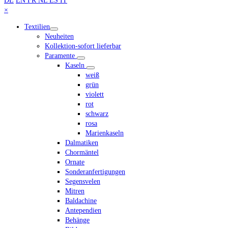
DE
EN
FR
NL
ES
IT
scrollen
Close
×
mobile
Textilien
menu
Neuheiten
Kollektion-sofort lieferbar
Paramente
Kaseln
weiß
grün
violett
rot
schwarz
rosa
Marienkaseln
Dalmatiken
Chormäntel
Ornate
Sonderanfertigungen
Segensvelen
Mitren
Baldachine
Antependien
Behänge