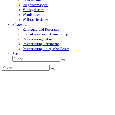
Osterleuchter
Ringbuchmappen
Vortragekreuze
Wandkreuze
Weihrauchständer
Pflege
Reinigung und Reparatur
Lotus-Gewebeschutzausrüstung
Restaurierung Fahnen
Restaurierung Paramente
Restaurierung liturgische Geräte
Suche
Suche
Senden
Suche
Senden