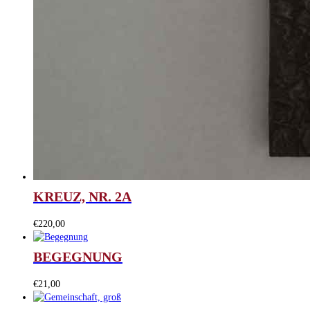
KREUZ, NR. 2A
€
220,00
BEGEGNUNG
€
21,00