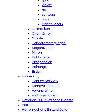
grün
violett
rot
schwarz
rosa
Marienkaseln
Dalmatiken
Chormäntel
Ornate
Sonderanfertigungen
Segensvelen
Mitren
Baldachine
Antependien
Behänge
Bilder
Fahnen
Schützenfahnen
Karnevalsfahnen
Vereinsfahnen
Vortragefahnen
Gewänder für liturgische Dienste
Basics
Herrenrochetts Einzelstücke