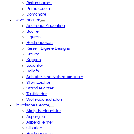
Bistumsornat
Primizkaseln
Domchöre
Devotionalien
Aachener Andenken
Bücher
Figuren
Hostiendosen
Kerzen-Eigene Designs
Kreuze
Krippen
Leuchter
Reliefs
Schiefer- und Natursteintafeln
Sternzeichen
Standleuchter
Taufkleider
Weihrauchschalen
Liturgische Geräte
Akolythenleuchter
Aspergille
Aspergilleimer
Ciborien
Hostiendosen