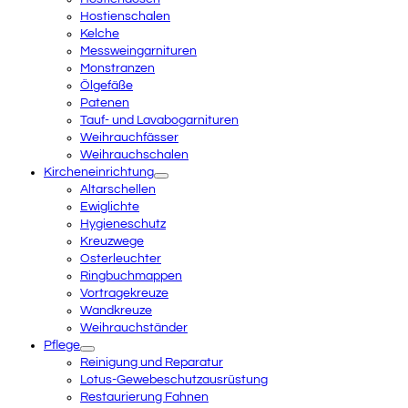
Hostienschalen
Kelche
Messweingarnituren
Monstranzen
Ölgefäße
Patenen
Tauf- und Lavabogarnituren
Weihrauchfässer
Weihrauchschalen
Kircheneinrichtung
Altarschellen
Ewiglichte
Hygieneschutz
Kreuzwege
Osterleuchter
Ringbuchmappen
Vortragekreuze
Wandkreuze
Weihrauchständer
Pflege
Reinigung und Reparatur
Lotus-Gewebeschutzausrüstung
Restaurierung Fahnen