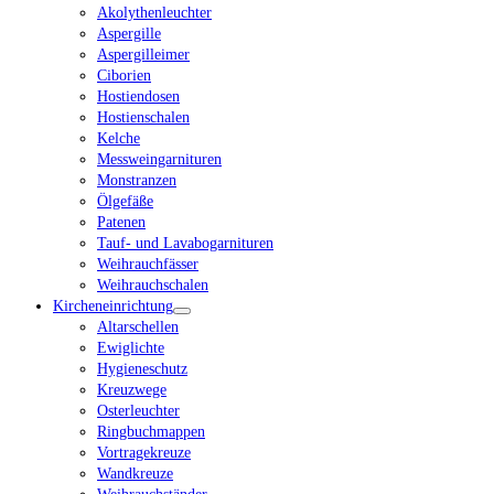
Akolythenleuchter
Aspergille
Aspergilleimer
Ciborien
Hostiendosen
Hostienschalen
Kelche
Messweingarnituren
Monstranzen
Ölgefäße
Patenen
Tauf- und Lavabogarnituren
Weihrauchfässer
Weihrauchschalen
Kircheneinrichtung
Altarschellen
Ewiglichte
Hygieneschutz
Kreuzwege
Osterleuchter
Ringbuchmappen
Vortragekreuze
Wandkreuze