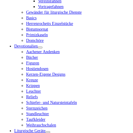
Vereinsfahnen
Vortragefahnen
Gewänder für liturgische Dienste
Basics
Herrenrochetts Einzelstücke
Bistumsornat
Primizkaseln
Domchöre
Devotionalien
Aachener Andenken
Bücher
Figuren
Hostiendosen
Kerzen-Eigene Designs
Kreuze
Krippen
Leuchter
Reliefs
Schiefer- und Natursteintafeln
Sternzeichen
Standleuchter
Taufkleider
Weihrauchschalen
Liturgische Geräte