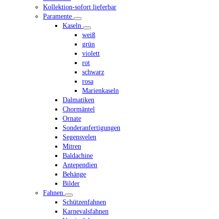
Kollektion-sofort lieferbar
Paramente
Kaseln
weiß
grün
violett
rot
schwarz
rosa
Marienkaseln
Dalmatiken
Chormäntel
Ornate
Sonderanfertigungen
Segensvelen
Mitren
Baldachine
Antependien
Behänge
Bilder
Fahnen
Schützenfahnen
Karnevalsfahnen