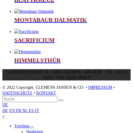
MONTABAUR DALMATIK
SACRIFICIUM
HIMMELSTHÜR
SCHMIEDSTRASSE 10 · 52062 AACHEN · AM DOM · TEL. (0241)
32250 · FAX (0241) 403673
© 2022 Copyright, CLEMENS JANSEN & CO. •
IMPRESSUM
•
DATENSCHUTZ
•
KONTAKT
An
Suche
Senden
den
DE
Anfang
DE
EN
FR
NL
ES
IT
scrollen
Close
×
mobile
Textilien
menu
Neuheiten