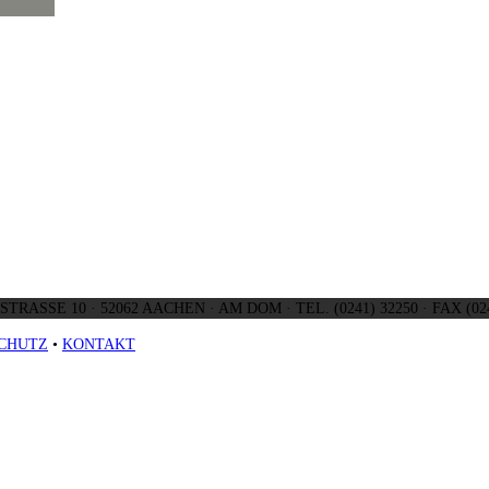
TRASSE 10 · 52062 AACHEN · AM DOM · TEL. (0241) 32250 · FAX (024
CHUTZ
•
KONTAKT