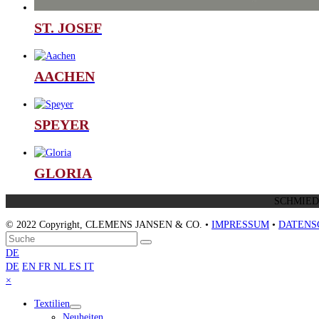
ST. JOSEF
AACHEN
SPEYER
GLORIA
SCHMIEDS
© 2022 Copyright, CLEMENS JANSEN & CO. •
IMPRESSUM
•
DATENS
An
Suche
Senden
den
DE
Anfang
DE
EN
FR
NL
ES
IT
scrollen
Close
×
mobile
Textilien
menu
Neuheiten