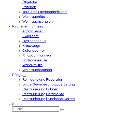
Ölgefäße
Patenen
Tauf- und Lavabogarnituren
Weihrauchfässer
Weihrauchschalen
Kircheneinrichtung
Altarschellen
Ewiglichte
Hygieneschutz
Kreuzwege
Osterleuchter
Ringbuchmappen
Vortragekreuze
Wandkreuze
Weihrauchständer
Pflege
Reinigung und Reparatur
Lotus-Gewebeschutzausrüstung
Restaurierung Fahnen
Restaurierung Paramente
Restaurierung liturgische Geräte
Suche
Suche
Senden