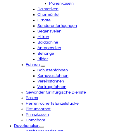
Marienkaseln
Dalmatiken
Chormäntel
Ornate
Sonderanfertigungen
Segensvelen
Mitren
Baldachine
Antependien
Behänge
Bilder
Fahnen
Schützenfahnen
Karnevalsfahnen
Vereinsfahnen
Vortragefahnen
Gewänder für liturgische Dienste
Basics
Herrenrochetts Einzelstücke
Bistumsornat
Primizkaseln
Domchöre
Devotionalien