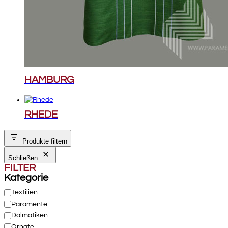
HAMBURG
RHEDE
Produkte filtern
Schließen
FILTER
Kategorie
Kategorie
Textilien
Paramente
Dalmatiken
Ornate