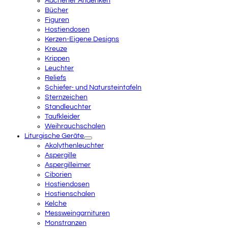
Aachener Andenken
Bücher
Figuren
Hostiendosen
Kerzen-Eigene Designs
Kreuze
Krippen
Leuchter
Reliefs
Schiefer- und Natursteintafeln
Sternzeichen
Standleuchter
Taufkleider
Weihrauchschalen
Liturgische Geräte
Akolythenleuchter
Aspergille
Aspergilleimer
Ciborien
Hostiendosen
Hostienschalen
Kelche
Messweingarnituren
Monstranzen