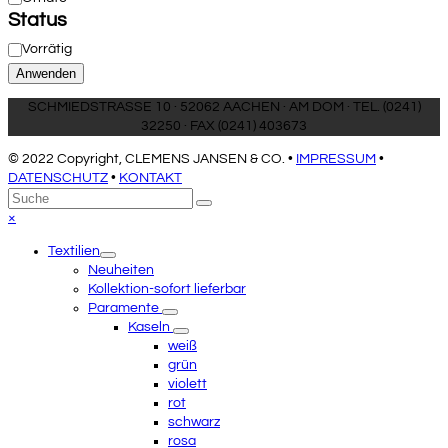
Status
Verfügbarkeit
Vorrätig
Anwenden
SCHMIEDSTRASSE 10 · 52062 AACHEN · AM DOM · TEL. (0241)
32250 · FAX (0241) 403673
© 2022 Copyright, CLEMENS JANSEN & CO. •
IMPRESSUM
•
DATENSCHUTZ
•
KONTAKT
An
Suche
Senden
den
Close
×
Anfang
mobile
Textilien
scrollen
menu
Neuheiten
Kollektion-sofort lieferbar
Paramente
Kaseln
weiß
grün
violett
rot
schwarz
rosa