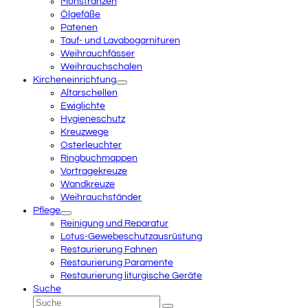
Monstranzen
Ölgefäße
Patenen
Tauf- und Lavabogarnituren
Weihrauchfässer
Weihrauchschalen
Kircheneinrichtung
Altarschellen
Ewiglichte
Hygieneschutz
Kreuzwege
Osterleuchter
Ringbuchmappen
Vortragekreuze
Wandkreuze
Weihrauchständer
Pflege
Reinigung und Reparatur
Lotus-Gewebeschutzausrüstung
Restaurierung Fahnen
Restaurierung Paramente
Restaurierung liturgische Geräte
Suche
Suche