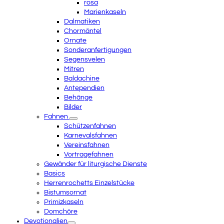
rosa
Marienkaseln
Dalmatiken
Chormäntel
Ornate
Sonderanfertigungen
Segensvelen
Mitren
Baldachine
Antependien
Behänge
Bilder
Fahnen
Schützenfahnen
Karnevalsfahnen
Vereinsfahnen
Vortragefahnen
Gewänder für liturgische Dienste
Basics
Herrenrochetts Einzelstücke
Bistumsornat
Primizkaseln
Domchöre
Devotionalien