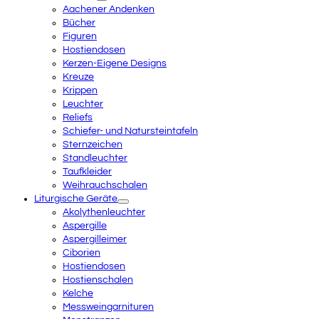
Aachener Andenken
Bücher
Figuren
Hostiendosen
Kerzen-Eigene Designs
Kreuze
Krippen
Leuchter
Reliefs
Schiefer- und Natursteintafeln
Sternzeichen
Standleuchter
Taufkleider
Weihrauchschalen
Liturgische Geräte
Akolythenleuchter
Aspergille
Aspergilleimer
Ciborien
Hostiendosen
Hostienschalen
Kelche
Messweingarnituren