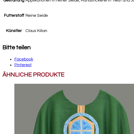
Gestaltung
Applikationen in reiner Seide, Handstickerei in Twist und 
Futterstoff
Reine Seide
Künstler
Claus Kilian
Bitte teilen
Facebook
Pinterest
ÄHNLICHE PRODUKTE