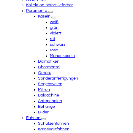
Kollektion-sofort lieferbar
Paramente
Kaseln
weiß
grün
violett
rot
schwarz
rosa
Marienkaseln
Dalmatiken
Chormäntel
Ornate
Sonderanfertigungen
Segensvelen
Mitren
Baldachine
Antependien
Behänge
Bilder
Fahnen
Schützenfahnen
Karnevalsfahnen