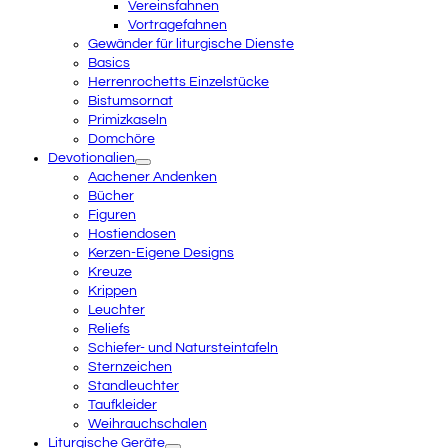
Vereinsfahnen
Vortragefahnen
Gewänder für liturgische Dienste
Basics
Herrenrochetts Einzelstücke
Bistumsornat
Primizkaseln
Domchöre
Devotionalien
Aachener Andenken
Bücher
Figuren
Hostiendosen
Kerzen-Eigene Designs
Kreuze
Krippen
Leuchter
Reliefs
Schiefer- und Natursteintafeln
Sternzeichen
Standleuchter
Taufkleider
Weihrauchschalen
Liturgische Geräte