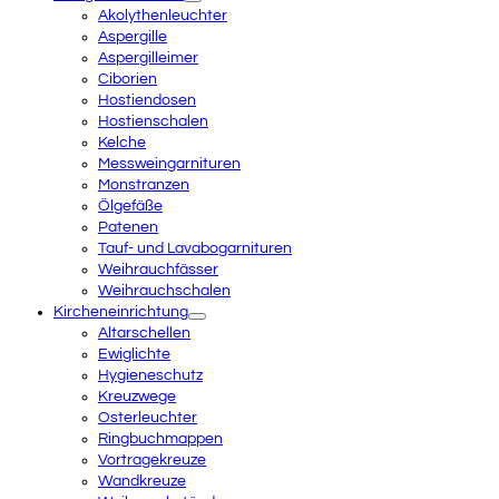
Akolythenleuchter
Aspergille
Aspergilleimer
Ciborien
Hostiendosen
Hostienschalen
Kelche
Messweingarnituren
Monstranzen
Ölgefäße
Patenen
Tauf- und Lavabogarnituren
Weihrauchfässer
Weihrauchschalen
Kircheneinrichtung
Altarschellen
Ewiglichte
Hygieneschutz
Kreuzwege
Osterleuchter
Ringbuchmappen
Vortragekreuze
Wandkreuze