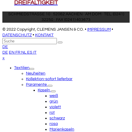
DREIFALTIGKEIT
SCHMIEDSTRASSE 10 · 52062 AACHEN · AM DOM · TEL. (0241)
32250 · FAX (0241) 403673
© 2022 Copyright, CLEMENS JANSEN & CO. •
IMPRESSUM
•
DATENSCHUTZ
•
KONTAKT
An
Suche
Senden
den
DE
Anfang
DE
EN
FR
NL
ES
IT
scrollen
Close
×
mobile
Textilien
menu
Neuheiten
Kollektion-sofort lieferbar
Paramente
Kaseln
weiß
grün
violett
rot
schwarz
rosa
Marienkaseln