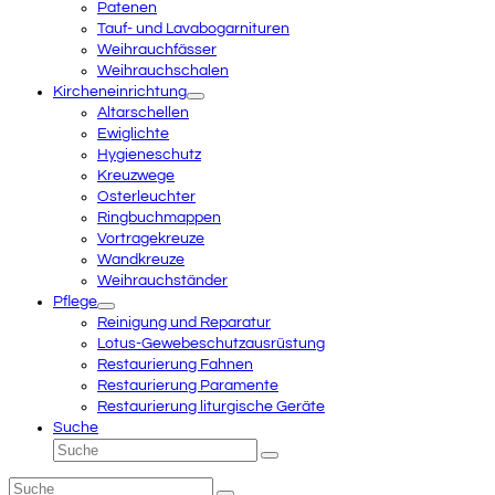
Patenen
Tauf- und Lavabogarnituren
Weihrauchfässer
Weihrauchschalen
Kircheneinrichtung
Altarschellen
Ewiglichte
Hygieneschutz
Kreuzwege
Osterleuchter
Ringbuchmappen
Vortragekreuze
Wandkreuze
Weihrauchständer
Pflege
Reinigung und Reparatur
Lotus-Gewebeschutzausrüstung
Restaurierung Fahnen
Restaurierung Paramente
Restaurierung liturgische Geräte
Suche
Suche
Senden
Suche