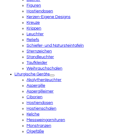
Figuren
Hostiendosen
Kerzen-Eigene Designs
Kreuze
Krippen
Leuchter
Reliefs
Schiefer- und Natursteintafeln
Sternzeichen
Standleuchter
Taufkleider
Weihrauchschalen
Liturgische Geräte
Akolythenleuchter
Aspergille
Aspergilleimer
Ciborien
Hostiendosen
Hostienschalen
Kelche
Messweingarnituren
Monstranzen
Ölgefäße