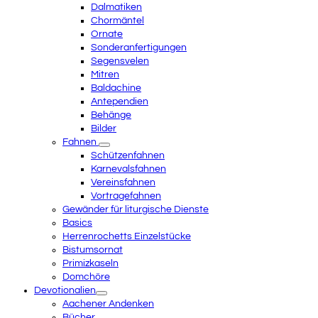
Dalmatiken
Chormäntel
Ornate
Sonderanfertigungen
Segensvelen
Mitren
Baldachine
Antependien
Behänge
Bilder
Fahnen
Schützenfahnen
Karnevalsfahnen
Vereinsfahnen
Vortragefahnen
Gewänder für liturgische Dienste
Basics
Herrenrochetts Einzelstücke
Bistumsornat
Primizkaseln
Domchöre
Devotionalien
Aachener Andenken
Bücher