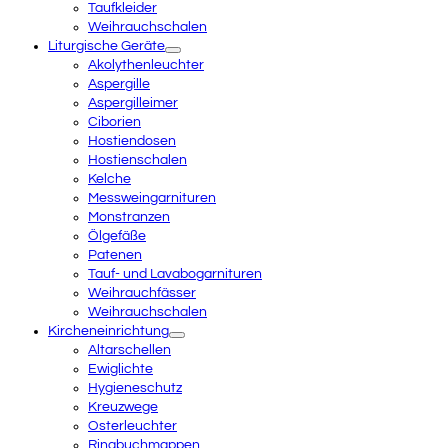
Taufkleider
Weihrauchschalen
Liturgische Geräte
Akolythenleuchter
Aspergille
Aspergilleimer
Ciborien
Hostiendosen
Hostienschalen
Kelche
Messweingarnituren
Monstranzen
Ölgefäße
Patenen
Tauf- und Lavabogarnituren
Weihrauchfässer
Weihrauchschalen
Kircheneinrichtung
Altarschellen
Ewiglichte
Hygieneschutz
Kreuzwege
Osterleuchter
Ringbuchmappen