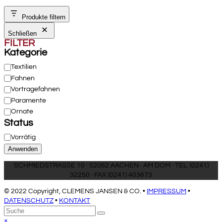
Produkte filtern
Schließen
FILTER
Kategorie
Kategorie
Textilien
Fahnen
Vortragefahnen
Paramente
Ornate
Status
Verfügbarkeit
Vorrätig
Anwenden
SCHMIEDSTRASSE 10 · 52062 AACHEN · AM DOM · TEL. (0241)
32250 · FAX (0241) 403673
© 2022 Copyright, CLEMENS JANSEN & CO. •
IMPRESSUM
•
DATENSCHUTZ
•
KONTAKT
An
Suche
Senden
den
Close
×