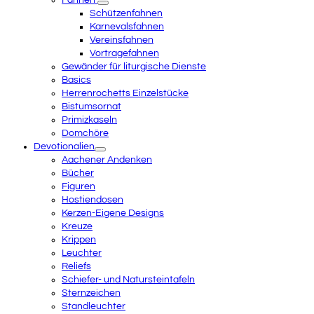
Fahnen
Schützenfahnen
Karnevalsfahnen
Vereinsfahnen
Vortragefahnen
Gewänder für liturgische Dienste
Basics
Herrenrochetts Einzelstücke
Bistumsornat
Primizkaseln
Domchöre
Devotionalien
Aachener Andenken
Bücher
Figuren
Hostiendosen
Kerzen-Eigene Designs
Kreuze
Krippen
Leuchter
Reliefs
Schiefer- und Natursteintafeln
Sternzeichen
Standleuchter