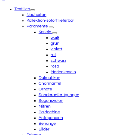
Anfang
mobile
Textilien
scrollen
menu
Neuheiten
Kollektion-sofort lieferbar
Paramente
Kaseln
weiß
grün
violett
rot
schwarz
rosa
Marienkaseln
Dalmatiken
Chormäntel
Ornate
Sonderanfertigungen
Segensvelen
Mitren
Baldachine
Antependien
Behänge
Bilder