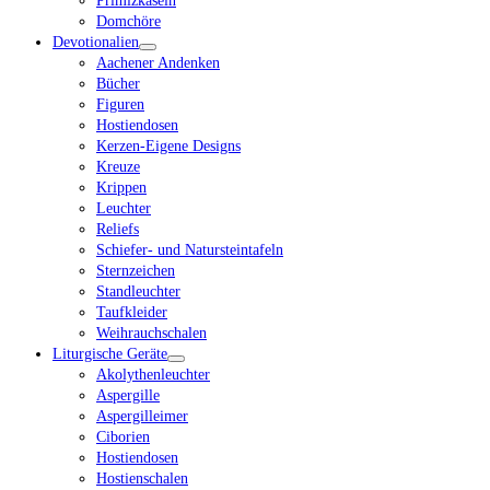
Primizkaseln
Domchöre
Devotionalien
Aachener Andenken
Bücher
Figuren
Hostiendosen
Kerzen-Eigene Designs
Kreuze
Krippen
Leuchter
Reliefs
Schiefer- und Natursteintafeln
Sternzeichen
Standleuchter
Taufkleider
Weihrauchschalen
Liturgische Geräte
Akolythenleuchter
Aspergille
Aspergilleimer
Ciborien
Hostiendosen
Hostienschalen