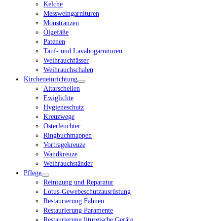
Kelche
Messweingarnituren
Monstranzen
Ölgefäße
Patenen
Tauf- und Lavabogarnituren
Weihrauchfässer
Weihrauchschalen
Kircheneinrichtung
Altarschellen
Ewiglichte
Hygieneschutz
Kreuzwege
Osterleuchter
Ringbuchmappen
Vortragekreuze
Wandkreuze
Weihrauchständer
Pflege
Reinigung und Reparatur
Lotus-Gewebeschutzausrüstung
Restaurierung Fahnen
Restaurierung Paramente
Restaurierung liturgische Geräte