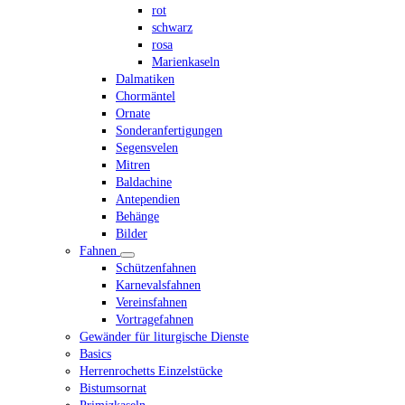
rot
schwarz
rosa
Marienkaseln
Dalmatiken
Chormäntel
Ornate
Sonderanfertigungen
Segensvelen
Mitren
Baldachine
Antependien
Behänge
Bilder
Fahnen
Schützenfahnen
Karnevalsfahnen
Vereinsfahnen
Vortragefahnen
Gewänder für liturgische Dienste
Basics
Herrenrochetts Einzelstücke
Bistumsornat